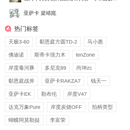
亚萨卡 梁靖崑
热门标签
天极3-60
郗恩庭方圆TD-2
​马小惠
佛迪诺
斯蒂卡强力木
tenZone
岸度毒河豚
多尼克89
尚坤zc
郗恩庭战斧
亚萨卡RAKZA7
钱天一
亚萨卡EK
勒布伦
岸度V47
达克万象Pure
岸度炭烧OFF
拍柄类型
蝴蝶阿莫勒挞
李富荣