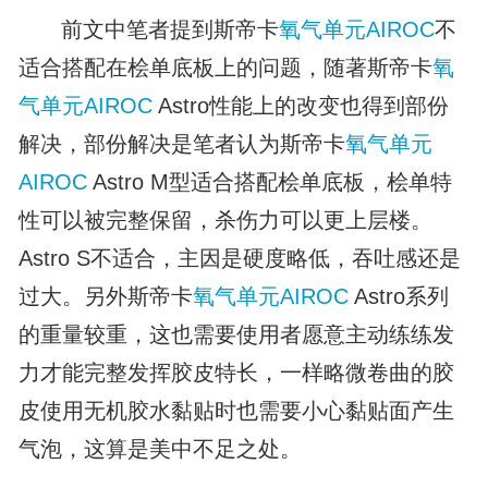
前文中笔者提到斯帝卡
氧气单元
AIROC
不
适合搭配在桧单底板上的问题，随著斯帝卡
氧
气单元
AIROC
Astro性能上的改变也得到部份
解决，部份解决是笔者认为斯帝卡
氧气单元
AIROC
Astro M型适合搭配桧单底板，桧单特
性可以被完整保留，杀伤力可以更上层楼。
Astro S不适合，主因是硬度略低，吞吐感还是
过大。另外斯帝卡
氧气单元
AIROC
Astro系列
的重量较重，这也需要使用者愿意主动练练发
力才能完整发挥胶皮特长，一样略微卷曲的胶
皮使用无机胶水黏贴时也需要小心黏贴面产生
气泡，这算是美中不足之处。