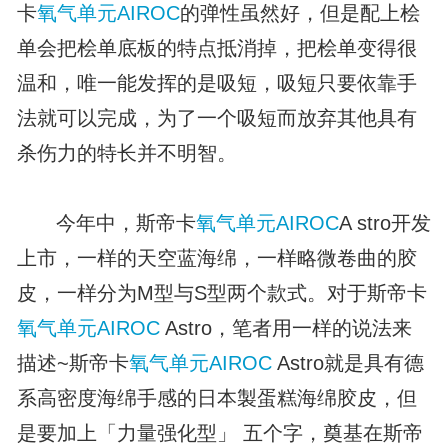
卡
氧气单元
AIROC
的弹性虽然好，但是配上桧
单会把桧单底板的特点抵消掉，把桧单变得很
温和，唯一能发挥的是吸短，吸短只要依靠手
法就可以完成，为了一个吸短而放弃其他具有
杀伤力的特长并不明智。
今年中，斯帝卡
氧气单元
AIROC
A stro开发
上市，一样的天空蓝海绵，一样略微卷曲的胶
皮，一样分为M型与S型两个款式。对于斯帝卡
氧气单元
AIROC
Astro，笔者用一样的说法来
描述~斯帝卡
氧气单元
AIROC
Astro就是具有德
系高密度海绵手感的日本製蛋糕海绵胶皮，但
是要加上「力量强化型」 五个字，奠基在斯帝