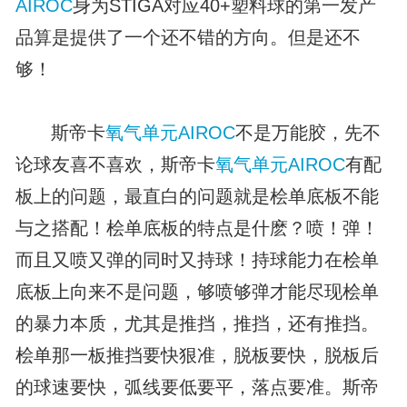
AIROC
身为STIGA对应40+塑料球的第一发产
品算是提供了一个还不错的方向。但是还不
够！
斯帝卡
氧气单元
AIROC
不是万能胶，先不
论球友喜不喜欢，斯帝卡
氧气单元
AIROC
有配
板上的问题，最直白的问题就是桧单底板不能
与之搭配！桧单底板的特点是什麽？喷！弹！
而且又喷又弹的同时又持球！持球能力在桧单
底板上向来不是问题，够喷够弹才能尽现桧单
的暴力本质，尤其是推挡，推挡，还有推挡。
桧单那一板推挡要快狠准，脱板要快，脱板后
的球速要快，弧线要低要平，落点要准。斯帝