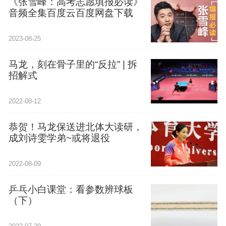
《张雪峰：高考志愿填报必读》
音频全集百度云百度网盘下载
2023-08-25
马龙，刻在骨子里的“反拉” | 拆
招解式
2022-08-12
恭贺！马龙保送进北体大读研，
成刘诗雯学弟~或将退役
2022-08-09
乒乓小白课堂：看参数辨球板
（下）