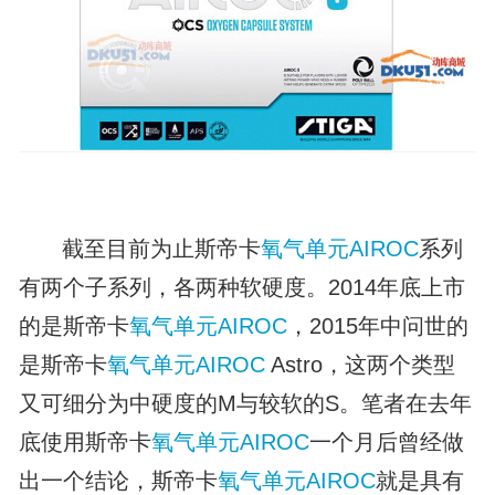
截至目前为止斯帝卡
氧气单元
AIROC
系列
有两个子系列，各两种软硬度。2014年底上市
的是斯帝卡
氧气单元
AIROC
，2015年中问世的
是斯帝卡
氧气单元
AIROC
Astro，这两个类型
又可细分为中硬度的M与较软的S。笔者在去年
底使用斯帝卡
氧气单元
AIROC
一个月后曾经做
出一个结论，斯帝卡
氧气单元
AIROC
就是具有