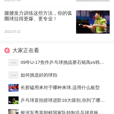
2022-07-29
腿腰发力训练这些方法，你的弧
圈球拉得更爆、更专业！
2022-07-21
大家正在看
09年U-17焦作乒乓球挑战赛石铭禹vs韩传熙
如何挑选好的球拍
长胶磕用来对于哪种来球,适用什么板型
乒乓球直拍搓球进阶18大级别,你到了哪一级
银河车秀英朝鲜国家队特制乒乓球底板试打初评