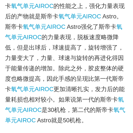
卡
氧气单元
AIROC
的性能之上，强化力量表现
后的产物就是斯帝卡
氧气单元
AIROC
Astro。
斯帝卡
氧气单元
AIROC
Astro强化了斯帝卡
氧
气单元
AIROC
的力量表现，脱板速度略微降
低，但是出球后，球速提高了，旋转增强了，
力量变大了，力量、球速与旋转的再进化得因
于能量传递的增加。除此之外，胶皮整体的硬
度也略微提高，因此手感的呈现比第一代斯帝
卡
氧气单元
AIROC
更加清晰扎实，发力后的能
量耗损也相对较小。如果说第一代的斯帝卡
氧
气单元
AIROC
是30机枪，第二代的斯帝卡
氧气
单元
AIROC
Astro就是50机枪。