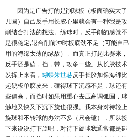
因为是广告打的是削球板（板面确实大了
几圈）自己反手用长胶心里就会有一种我是攻
削结合打法的想法。练球时，反手削的感觉不
是很稳定,退台削前冲时板底劲不足（可能自己
用的海绵太薄的缘故）。而真正打起比赛来，
反手还是磕，挡，带，攻多一些。从长胶技术
发挥上来看，
蝴蝶朱世赫
反手长胶加保海绵比
起硬板单胶皮来，磕得球下沉感不足，球还有
些偏高，而挡时如果用重心去压高调弧圈，球
触地又快又下沉下旋也很强。我本身对待轻上
旋球和不转球的办法不多（只会磕），所以接
下来说说打下旋吧，对待下旋球我通常都是碰