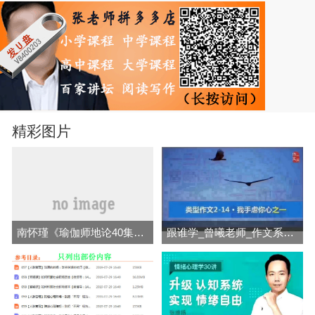
精彩图片
南怀瑾《瑜伽师地论40集》等音频全集百度网盘下载
跟谁学_曾曦老师_作文系列和五大阅读力系列合集教学视频