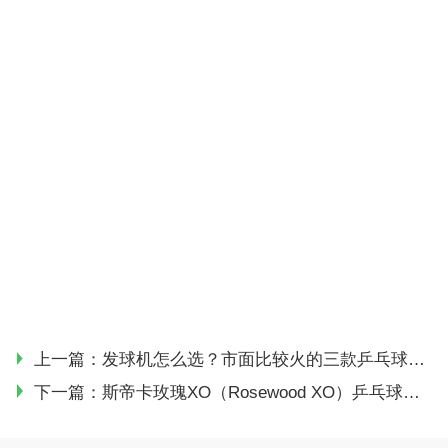
上一篇：
发球机怎么选？市面比较火的三款乒乓球发球机横评
下一篇：
斯帝卡玫瑰XO（Rosewood XO）乒乓球拍使用简评