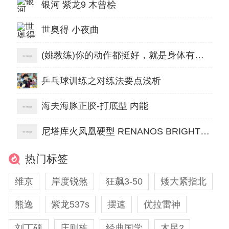
银河 紫龙9 木曾桧
世奥得 小夜曲
(姚教练)你的动作都挺好，就是身体有点儿直！
乒乓球训练之对练法要点浅析
海夫海豚正胶-打底型 内能
尼塔库火凤凰硬型 RENANOS BRIGHT HARD
热门标签
维京
岸度锐煞
狂飙3-50
矮大紧指北
熊逸
紫龙537s
摆速
优拉雷神
刘丁硕
庄则栋
经典国学
木星2