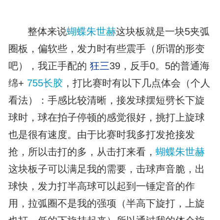
整体来说
蝴蝶朱世赫
这块板就是一块5夹弧
圈板，偏软些，发力时有些震手（所谓的形变
吧），我正手配的
狂三
39，反手0。5的普通海
绵+
755长胶
，打比赛时有以下几点体会（个人
看法）：手感比较清晰，接发球摆短劈长下旋
球时，球在拍子停顿的感觉很好，挑打上旋球
也是很有速度。由于比赛时我多打发抢接发
抢，所以击打的多，从击打来看，
蝴蝶朱世赫
这块板子可以满足我的需要，击球声音脆，出
球快，发力打半高球可以起到一锤定音的作
用，拉弧圈不是我的强项（半高下旋打，上旋