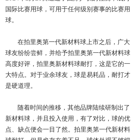
国际比赛用球，可用于任何级别赛事的比赛用
球。
在拍里奥第一代新材料球上市之后，广大
球友纷纷尝鲜，并给予拍里奥第一代新材料球
高度好评，拍里奥新材料球耐打，这是它的一
大特点。对于业余球友，球是易耗品，耐打才
是硬道理。
随着时间的推移，其他品牌陆续研制出了
新材料球，并且投入使用，有了对比，球的优
点、缺点便会一目了然。拍里奥第一代新材料