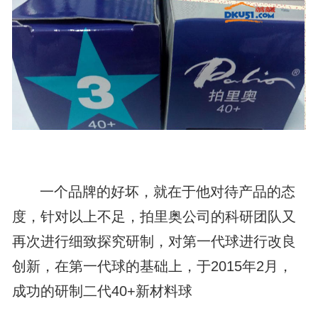
一个品牌的好坏，就在于他对待产品的态
度，针对以上不足，拍里奥公司的科研团队又
再次进行细致探究研制，对第一代球进行改良
创新，在第一代球的基础上，于2015年2月，
成功的研制二代40+新材料球