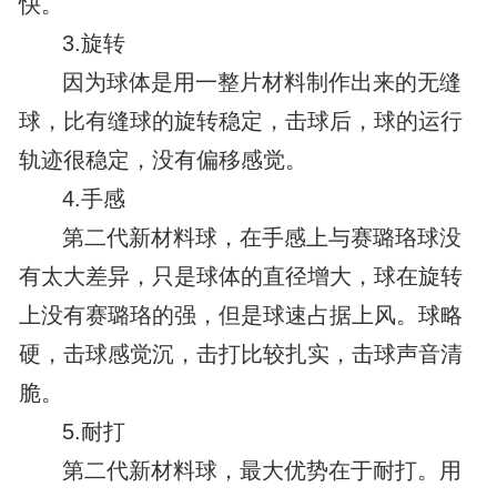
快。
3.旋转
因为球体是用一整片材料制作出来的无缝
球，比有缝球的旋转稳定，击球后，球的运行
轨迹很稳定，没有偏移感觉。
4.手感
第二代新材料球，在手感上与赛璐珞球没
有太大差异，只是球体的直径增大，球在旋转
上没有赛璐珞的强，但是球速占据上风。球略
硬，击球感觉沉，击打比较扎实，击球声音清
脆。
5.耐打
第二代新材料球，最大优势在于耐打。用