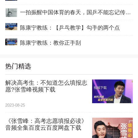
一拍振醒中国体育的春天，国乒不能忘记传奇前辈这份初心！
陈康宁教练：【乒乓教学】勾手的两个点
陈康宁教练：教你正手刮
热门精选
解决高考生：不知道怎么填报志
愿?张雪峰视频下载
2023-08-25
《张雪峰：高考志愿填报必读》
音频全集百度云百度网盘下载