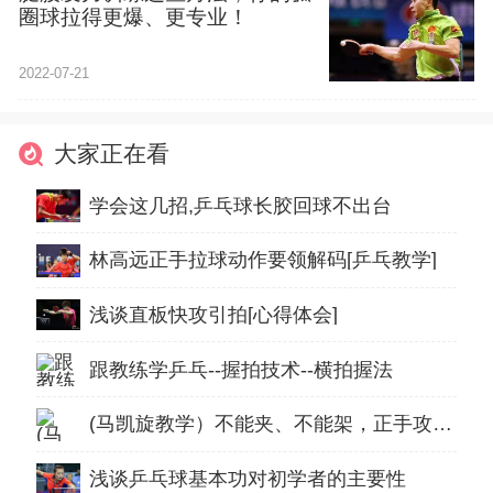
圈球拉得更爆、更专业！
2022-07-21
大家正在看
学会这几招,乒乓球长胶回球不出台
林高远正手拉球动作要领解码[乒乓教学]
浅谈直板快攻引拍[心得体会]
跟教练学乒乓--握拍技术--横拍握法
(马凯旋教学）不能夹、不能架，正手攻球动作一定要“比例合理”！
浅谈乒乓球基本功对初学者的主要性