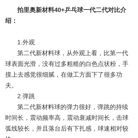
拍里奥新材料40+乒乓球一代二代对比介
绍：
1.外观
第二代新材料球，从外观上看，比第一代
球表面光滑，没有过多粗糙的白色点状粉，手
摸上去感觉很细腻，在做工方面下了很多功
夫。
2.弹跳
第二代新材料球的弹力很好，弹跳的持续
时间长，震动频率高，震动衰减时间长，击球
弧线较长，并且落台后有下扎感，球速相对较