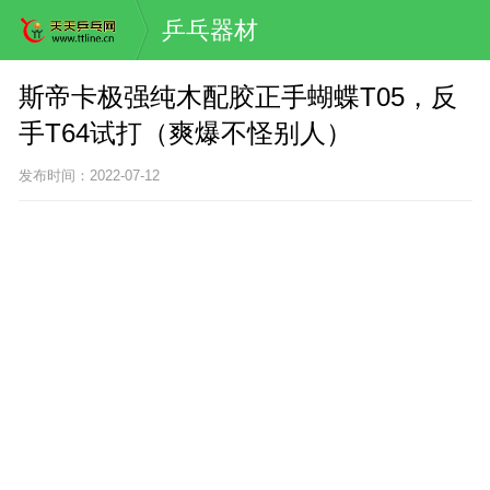
乒乓器材
斯帝卡极强纯木配胶正手蝴蝶T05，反
手T64试打（爽爆不怪别人）
发布时间：2022-07-12