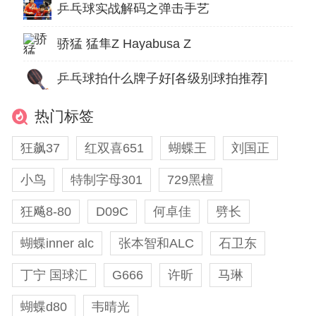
乒乓球实战解码之弹击手艺
骄猛 猛隼Z Hayabusa Z
乒乓球拍什么牌子好[各级别球拍推荐]
热门标签
狂飙37
红双喜651
蝴蝶王
刘国正
小鸟
特制字母301
729黑檀
狂飚8-80
D09C
何卓佳
劈长
蝴蝶inner alc
张本智和ALC
石卫东
丁宁 国球汇
G666
许昕
马琳
蝴蝶d80
韦晴光