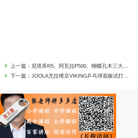
上一篇：
尼塔库R5、阿瓦拉P500、蝴蝶孔木三大经典5木乒乓球拍试打对比
下一篇：
JOOLA尤拉维京VIKING乒乓球底板试打体会（塑料球利器）