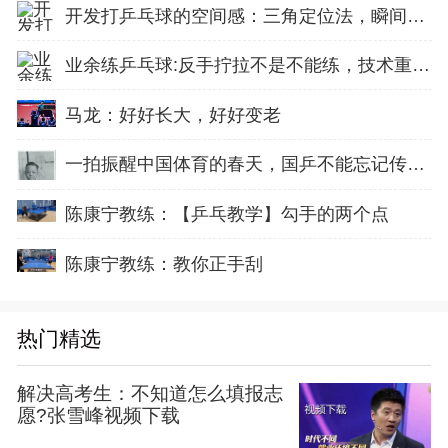
开发打乒乓球的空间感：三角定位法，瞬间找准最佳击球点
业余练乒乓球:反手拧拉不是不能练，技术重点就不在手上
马龙：好好长大，好好变老
一拍振醒中国体育的春天，国乒不能忘记传奇前辈这份初心！
陈康宁教练：【乒乓教学】勾手的两个点
陈康宁教练：教你正手刮
热门精选
解决高考生：不知道怎么填报志
愿?张雪峰视频下载