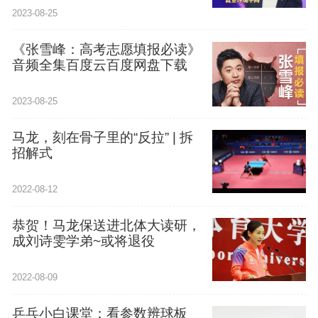
2023-08-25
《张雪峰：高考志愿填报必读》
音频全集百度云百度网盘下载
2023-08-25
马龙，刻在骨子里的“反拉” | 拆
招解式
2022-08-12
恭贺！马龙保送进北体大读研，
成刘诗雯学弟~或将退役
2022-08-09
乒乓小白课堂：看参数辨球板