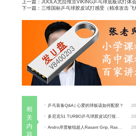
上一篇：
JOOLA尤拉维京VIKING乒乓球底板试打
下一篇：
三维国标乒乓球胶皮试打感受（精准攻击 飞
乒乓装备Q&A | 心爱的球板该如何配胶？
20
相
多尼克S1 TURBO乒乓球胶皮试打报告，真的很好打！
20
关
内
Andro岸度敏锐超人Rasant Grip, Rasant Powersponge胶皮试打评测
20
容