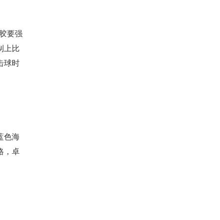
胶要强
制上比
击球时
蓝色海
格，卓