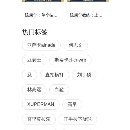
陈康宁：单个技术和综合能力
陈康宁教练：上单重心要倚到右屁股和右腿上，光上不行，为何要有重心呢？
热门标签
亚萨卡alnade
何志文
亚瑟士
斯蒂卡cl-cr-wrb
及
直拍横打
刘丁硕
林高远
白鲨
XUPERMAN
高吊
普里莫拉茨
正手拉下旋球