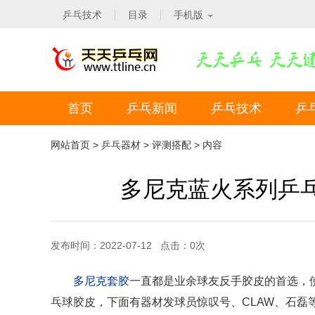
乒乓技术
目录
手机版
首页
乒乓新闻
乒乓技术
乒
网站首页
>
乒乓器材
>
评测搭配
> 内容
多尼克蓝火系列乒
发布时间：2022-07-12 点击：
0
次
多尼克套胶
一直都是业余球友反手胶皮的首选，
乓球胶皮，下面有器材发球员惊叹号、CLAW、石磊