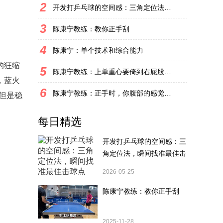
2
开发打乒乓球的空间感：三角定位法，瞬间找准最佳击球点
3
陈康宁教练：教你正手刮
4
陈康宁：单个技术和综合能力
的狂缩
5
陈康宁教练：上单重心要倚到右屁股和右腿上，光上不行，为何要有重心呢？
，蓝火
6
陈康宁教练：正手时，你腹部的感觉和屁股有什么不同？
但是稳
每日精选
开发打乒乓球的空间感：三
角定位法，瞬间找准最佳击
球点
2026-05-25
陈康宁教练：教你正手刮
2025-11-28