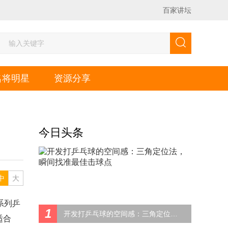
百家讲坛
名将明星
资源分享
今日头条
中
大
系列乒
1
开发打乒乓球的空间感：三角定位法，瞬间找准最佳击球点
适合