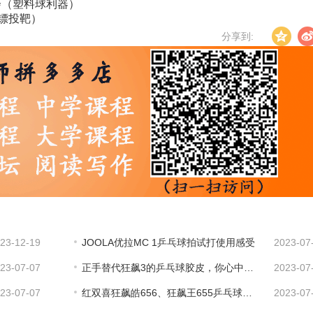
体会（塑料球利器）
镖投靶）
分享到:
23-12-19
JOOLA优拉MC 1乒乓球拍试打使用感受
2023-07
23-07-07
正手替代狂飙3的乒乓球胶皮，你心中有几张？
2023-07
23-07-07
红双喜狂飙皓656、狂飙王655乒乓球拍试打感受，涨分利器
2023-07