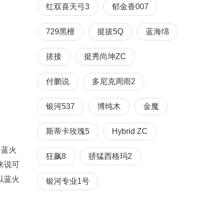
红双喜天弓3
郁金香007
729黑檀
挺拔5Q
蓝海绵
搓接
挺秀尚坤ZC
付鹏说
多尼克周雨2
银河537
博纯木
金魔
斯蒂卡玫瑰5
Hybrid ZC
，蓝火
狂飙8
骄猛西格玛2
来说可
以蓝火
银河专业1号