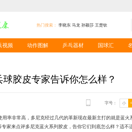
热门搜索：
李晓东
马龙
孙颖莎
王楚钦
乓视频
动作图解
乒乓器材
国球汇
乓球胶皮专家告诉你怎么样？
字号：
小
使用率非常高，多尼克经过几代的革新现在最新主打的就是蓝火
等专家来点评多尼克蓝火系列胶皮，告你它们到底怎么样？适不