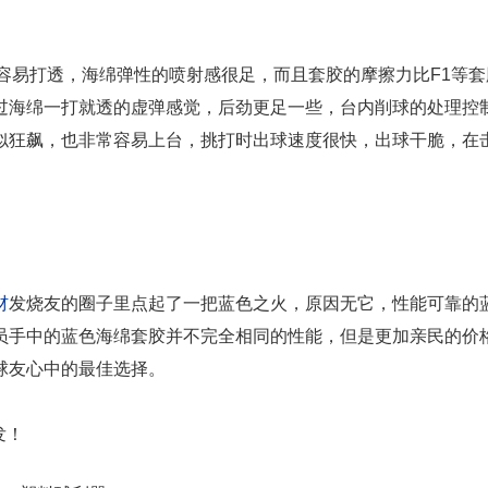
容易打透，海绵弹性的喷射感很足，而且套胶的摩擦力比F1等套
过海绵一打就透的虚弹感觉，后劲更足一些，台内削球的处理控
似狂飙，也非常容易上台，挑打时出球速度很快，出球干脆，在
材
发烧友的圈子里点起了一把蓝色之火，原因无它，性能可靠的
员手中的蓝色海绵套胶并不完全相同的性能，但是更加亲民的价
球友心中的最佳选择。
发！