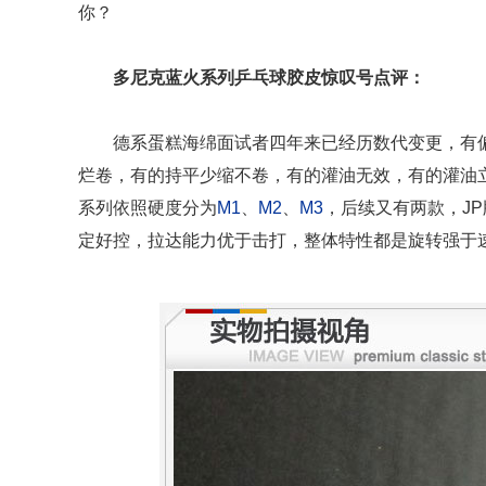
你？
多尼克蓝火系列乒乓球胶皮惊叹号点评：
德系蛋糕海绵面试者四年来已经历数代变更，有
烂卷，有的持平少缩不卷，有的灌油无效，有的灌油
系列依照硬度分为
M1
、
M2
、
M3
，后续又有两款，J
定好控，拉达能力优于击打，整体特性都是旋转强于