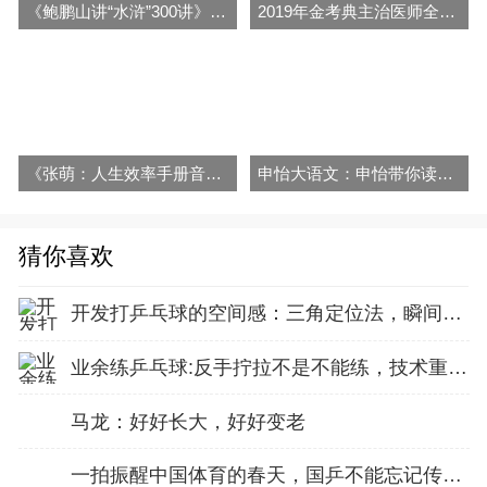
《鲍鹏山讲“水浒”300讲》音频和解说全集百度云百度网盘下载
2019年金考典主治医师全科医学学习软件激活码新版题库软件注册码
《张萌：人生效率手册音频全集百度云百度网盘下载》
申怡大语文：申怡带你读真题初高中版百度网盘分享
猜你喜欢
开发打乒乓球的空间感：三角定位法，瞬间找准最佳击球点
业余练乒乓球:反手拧拉不是不能练，技术重点就不在手上
马龙：好好长大，好好变老
一拍振醒中国体育的春天，国乒不能忘记传奇前辈这份初心！