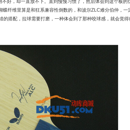
直用不好，却一直放不下。直到慢慢习惯了，然后体会到这个板的
蝴蝶纤维里算是和狂系兼容性倒数的，和波尔ZLC难分伯仲，一
不错的搭配，拉球需要打磨，一种体会到了那种咬球感，就会觉得