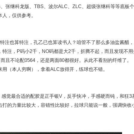
、张继科龙版、TBS、波尔ALC、ZLC、超级张继科等等底板
本人，仅供参考。
的特注也算特注，孔乙已也算读书人？咱管不了那么多油盐酱醋
特注，P码小2千，NO码都是大2千，折腾不起，而且发现不用
而且不论配0564，还是两面80都很好。从此不看别的纤维了。
来用（本人穷啊），拿着ALC放得开，练球也不错。
M码，感觉最合适的配胶是正手银V，反手快冲，手感硬而钝，和狂3
。击打的力量比较大，容错性比较好，拉球只能说一般，强调快收