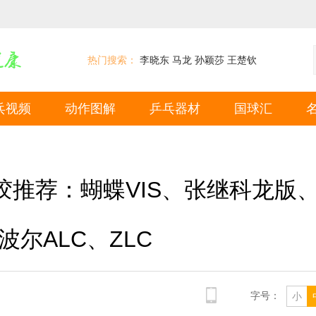
热门搜索：
李晓东
马龙
孙颖莎
王楚钦
乓视频
动作图解
乒乓器材
国球汇
推荐：蝴蝶VIS、张继科龙版
波尔ALC、ZLC
字号：
小