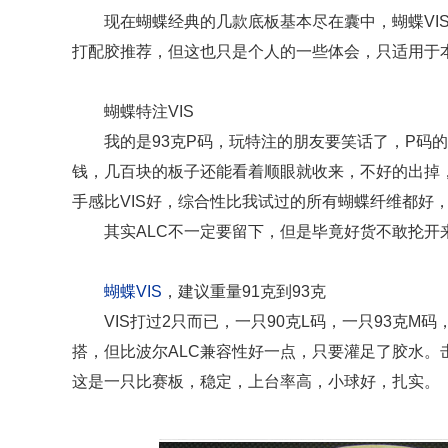
现在蝴蝶经典的几款底板基本尽在囊中，蝴蝶VIS
打配胶推荐，但这也只是个人的一些体会，只适用于
蝴蝶特注VIS
我的是93克P码，玩特注的朋友要笑话了，P码
钱，几百块的板子还能看着顺眼就收来，不好的出掉，
手感比VIS好，综合性比我试过的所有蝴蝶纤维都好，
其实ALC不一定要留下，但是毕竟好货不敢抡开
蝴蝶VIS
，建议重量91克到93克
VIS打过2只而已，一只90克L码，一只93克
搭，但比波尔ALC兼容性好一点，只要灌足了胶水
这是一只比赛板，稳定，上台率高，小球好，扎实。