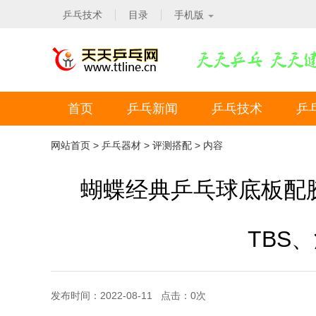
乒乓技术
目录
手机版
首页
乒乓新闻
乒乓技术
乒
网站首页
>
乒乓器材
>
评测搭配
> 内容
蝴蝶经典乒乓球底板配胶
TBS、
发布时间：2022-08-11 点击：
0
次