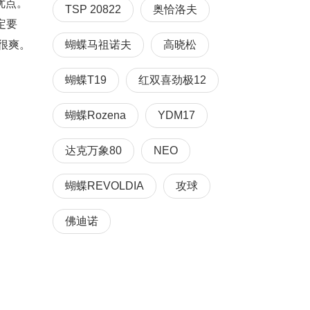
优点。
TSP 20822
奥恰洛夫
定要
很爽。
蝴蝶马祖诺夫
高晓松
蝴蝶T19
红双喜劲极12
蝴蝶Rozena
YDM17
达克万象80
NEO
蝴蝶REVOLDIA
攻球
佛迪诺