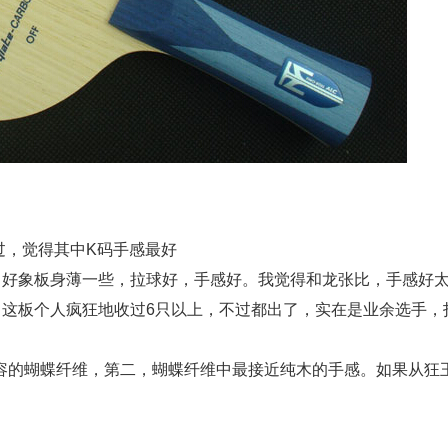
打过，觉得其中K码手感最好
，好象板身薄一些，拉球好，手感好。我觉得和龙张比，手感好
，这板个人疯狂地收过6只以上，不过都出了，实在是业余选手，
兼容的蝴蝶纤维，第二，蝴蝶纤维中最接近纯木的手感。如果从狂