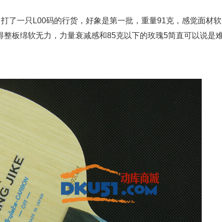
打了一只L00码的行货，好象是第一批，重量91克，感觉面材
整板绵软无力，力量衰减感和85克以下的玫瑰5简直可以说是