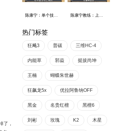
陈康宁：单个技术和综合能力
陈康宁教练：上单重心要倚到右屁股和右腿上，光上不行，为何要有重心呢？
热门标签
狂飚3
普碳
三维HC-4
内能草
郭焱
挺拔尚坤
王楠
蝴蝶朱世赫
狂飙龙5x
优拉阿鲁纳OFF
黑金
名贵红檀
黑檀6
刘彬
玫瑰
K2
木星
掉了，