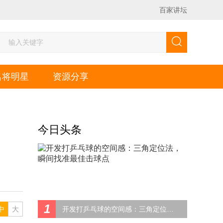
百家讲坛
名将明星
资源分享
今日头条
、
1
中
大
开发打乒乓球的空间感：三角定位法，瞬间找准最佳击球点