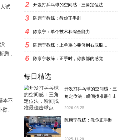
2
开发打乒乓球的空间感：三角定位法，瞬间找准最佳击球点
个人试
3
陈康宁教练：教你正手刮
4
陈康宁：单个技术和综合能力
5
，没
陈康宁教练：上单重心要倚到右屁股和右腿上，光上不行，为何要有重心呢？
折腾，
6
陈康宁教练：正手时，你腹部的感觉和屁股有什么不同？
每日精选
开发打乒乓球的空间感：三
角定位法，瞬间找准最佳击
基本不
球点
2026-05-25
小臂。
陈康宁教练：教你正手刮
2025-11-28