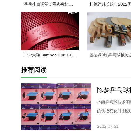
乒乓小白课堂：看参数辨球板（下）
TSP大和 Bamboo Curl P1 乒乓球拍长胶试打评测
推荐阅读
本组乒乓球技术图
的倒板变化时,她
和积极主动的进攻
2022-07-21
求如何摆短:微立