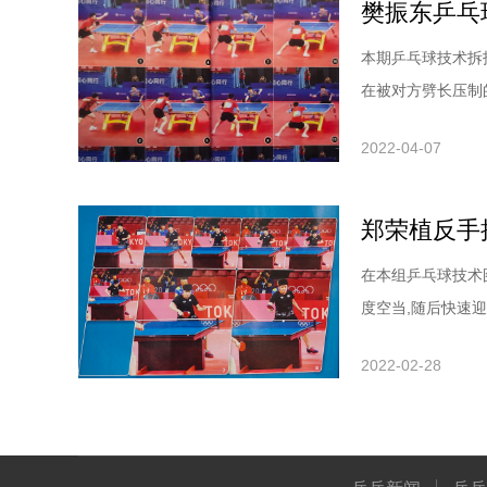
本期乒乓球技术拆
在被对方劈长压制
过一板更高质量的
2022-04-07
为营”的战术思想
作在男子比赛中,
郑荣植反手
在本组乒乓球技术
度空当,随后快速
表现了反手位的突
2022-02-28
及时把板形调整到
随着樊振东发球的