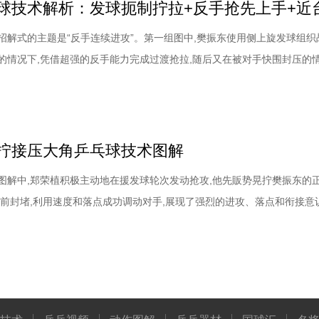
招解式的主题是“反手连续进攻”。第一组图中,樊振东使用侧上旋发球组织
的情况下,凭借超强的反手能力完成过渡抢拉,随后又在被对手快围封压的
反手连续顶拉成功击穿对手的防线,展现了过人的技术实力以及衔接过程中
。樊振东乒乓球技术解析：发球时如何抑制对方拧拉:靠旋转和落点破坏对
击球质量是決定胜负的关键因
拧接压大角乒乓球技术图解
图解中,郑荣植积极主动地在援发球轮次发动抢攻,他先販势晃拧樊振东的
迎前封堵,利用速度和落点成功调动对手,展现了强烈的进攻、落点和衔接意
出实力。看着对方动向声东击西如如图,郑荣植看到樊振东要发正手右侧旋
反手拧拉的状态。图3-6中,郑荣植在处理接发球的时侯没有急于做出引手动
节奏,以及来球弧线的