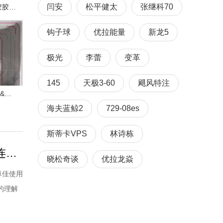
闫安
松平健太
张继科70
Vtouch 大颗粒进攻长胶胶皮试打感受
钩子球
优拉能量
新龙5
极光
李蕾
变革
145
天极3-60
飓风特注
红双喜狂飚9大战狂飚3&狂飚8 | 乒乓装备
海夫蓝鲸2
729-08es
斯蒂卡VPS
林诗栋
陈梦乒乓球技术解析：接发球摆短控制+反手托拉抢上旋+连续发力打中间
晓松奇谈
优拉龙焱
卓佳使用
的理解
较长的
因为她的