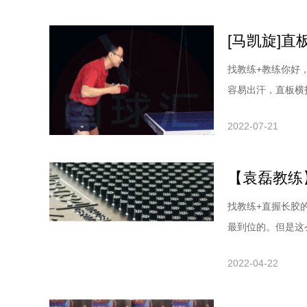
后手能力很强,所
[马凯旋]
找教练+教练你好
容易出汗，直板横
板，球对练反手进
2022-07-21
己琢磨，没有教练
有概念，所谓发力
【袁磊教练
找教练+直握长胶
最到位的。但是这
说。现在市面上长
2022-04-22
度，有0.8的、1
手少了，因为长胶