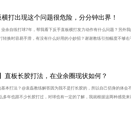
以并没有急于在接发球环节拼
直板横打出现这个问题很危险，分分钟出界！
，业余自练打球7年，帮我看下反手直板横打发力动作有什么问题？另外我
打转换时容易手滑，有没有什么好用的小妙招？谢谢教练引拍幅度不够右
攻技术。他自己说打球7年，想问一下横打的发力动作有什么问题。如果
教过你，打成现在这个样子真就算说的过去了。当然，7年过长了。有一
，一个是出手之前球板与触球点的距离，
】直板长胶打法，在业余圈现状如何？
的基本打法？@袁磊教练解答因为我不是打长胶的，所以自己切身的体会
么多年也跟不少长胶打过，对球也有一定的了解，我就根据这两种感觉来
胶的种类很多，有带海绵的，也有不带海绵的。带海绵的，海绵也有不同
.0的、1.2的，这些种类不同，你要做的相应调节也不一样。现在只贴单面
主动进攻、制造弧线、主动发力都是