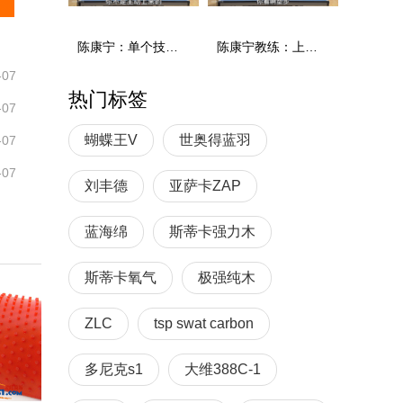
陈康宁：单个技术和综合能力
陈康宁教练：上单重心要倚到右屁股和右腿上，光上不行，为何要有重心呢？
-07
热门标签
-07
蝴蝶王V
世奥得蓝羽
-07
-07
刘丰德
亚萨卡ZAP
蓝海绵
斯蒂卡强力木
斯蒂卡氧气
极强纯木
ZLC
tsp swat carbon
多尼克s1
大维388C-1