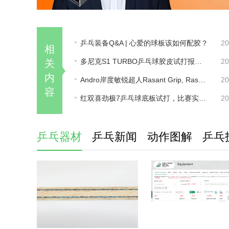
乒乓装备Q&A | 心爱的球板该如何配胶？
20
相
多尼克S1 TURBO乒乓球胶皮试打报告，真的很好打！
20
关
内
Andro岸度敏锐超人Rasant Grip, Rasant Powersponge胶皮试打评测
20
容
红双喜劲极7乒乓球底板试打，比赛实战感受。
20
乒乓器材
乒乓新闻
动作图解
乒乓