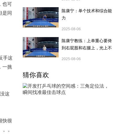
，也可
陈康宁：单个技术和综合能
但是同
力
2025-08-06
陈康宁教练：上单重心要倚
到右屁股和右腿上，光上不
行，为何要有重心呢？
反手这
2025-08-06
，一挑
猜你喜欢
0没这
很快很
。。。