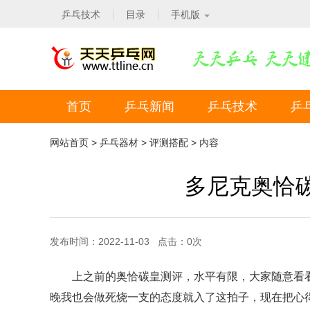
乒乓技术
目录
手机版
首页
乒乓新闻
乒乓技术
乒
网站首页
>
乒乓器材
>
评测搭配
> 内容
多尼克奥恰
发布时间：2022-11-03 点击：
0
次
上之前的奥恰碳皇测评，水平有限，大家随意看
晚我也会做死烧一支的态度就入了这拍子，现在把心