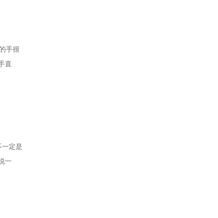
的手很
手直
就是凭自
件事你得
不一定是
说一
的厚
胶皮的选