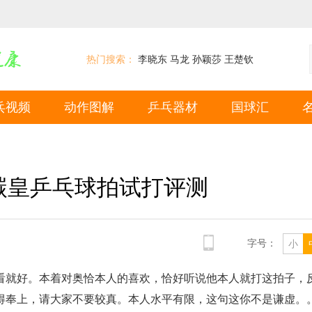
热门搜索：
李晓东
马龙
孙颖莎
王楚钦
乓视频
动作图解
乒乓器材
国球汇
碳皇乒乓球拍试打评测
字号：
小
看就好。本着对奥恰本人的喜欢，恰好听说他本人就打这拍子，
得奉上，请大家不要较真。本人水平有限，这句这你不是谦虚。