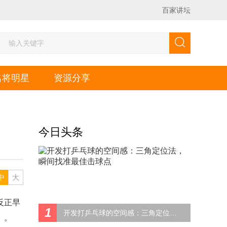
百家讲坛
名将明星
资源分享
今日头条
中
大
反正早
1
开发打乒乓球的空间感：三角定位法，瞬间找准最佳击球点
。。