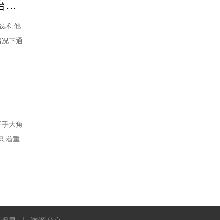
樊振东乒乓球技术解析：发球扼制拧拉+反手抢先上手+近台暴力衔接
战术,他
情况下通
“步步
方的动
正手大角
识,着重
球,所以
作,他