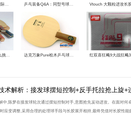
杜绝违规长胶！2022国际乒联最新公布长胶列表！收藏了！
乒乓装备Q&A：同型号球板不同重量怎么选？
基础课堂| 乒乓球板怎么挑？记住“望闻问切”这四招
达克万象Pure桧木乒乓球拍配胶西格玛挺拔胶皮试打体会
解中,陈梦在接发球轮次通过摆短控制对手,意图抢先岌动进攻。在面对何
及时应变调整,采用合理的处理球手段与长胶展开相持,最终凭借对长胶性能
意识压制对手通过两板坚定的反手进攻完成得分。陈梦乒乓球技术解析：
板形,触球时迅速借力并制动如图,陈梦使用相对稳定的平站位处理接发球,