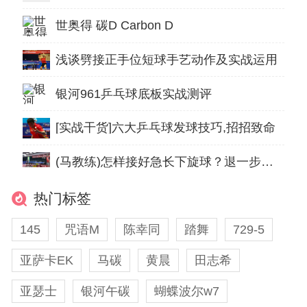
世奥得 碳D Carbon D
浅谈劈接正手位短球手艺动作及实战运用
银河961乒乓球底板实战测评
[实战干货]六大乒乓球发球技巧,招招致命
(马教练)怎样接好急长下旋球？退一步海阔天空！
热门标签
145
咒语M
陈幸同
踏舞
729-5
亚萨卡EK
马碳
黄晨
田志希
亚瑟士
银河午碳
蝴蝶波尔w7