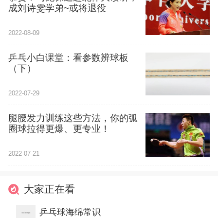
成刘诗雯学弟~或将退役
2022-08-09
乒乓小白课堂：看参数辨球板
（下）
2022-07-29
腿腰发力训练这些方法，你的弧
圈球拉得更爆、更专业！
2022-07-21
大家正在看
乒乓球海绵常识