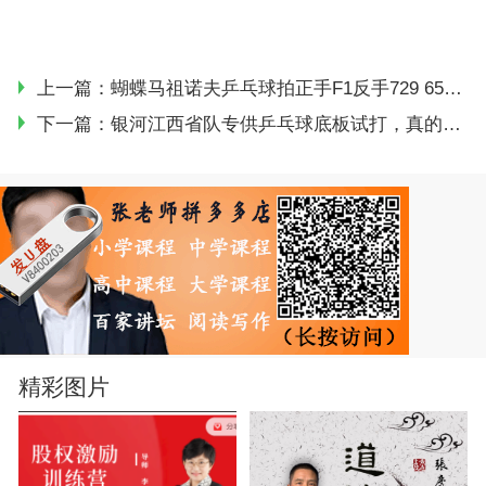
上一篇：
蝴蝶马祖诺夫乒乓球拍正手F1反手729 653试打特点感受
下一篇：
银河江西省队专供乒乓球底板试打，真的不错
精彩图片