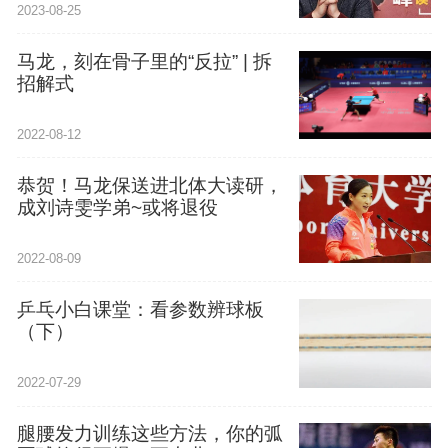
2023-08-25
马龙，刻在骨子里的“反拉” | 拆
招解式
2022-08-12
恭贺！马龙保送进北体大读研，
成刘诗雯学弟~或将退役
2022-08-09
乒乓小白课堂：看参数辨球板
（下）
2022-07-29
腿腰发力训练这些方法，你的弧