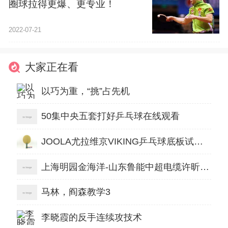
圈球拉得更爆、更专业！
2022-07-21
大家正在看
以巧为重，“挑”占先机
50集中央五套打好乒乓球在线观看
JOOLA尤拉维京VIKING乒乓球底板试打体会（塑料球利器）
上海明园金海洋-山东鲁能中超电缆许昕张洋vs张继科柳洋
马林，阎森教学3
李晓霞的反手连续攻技术