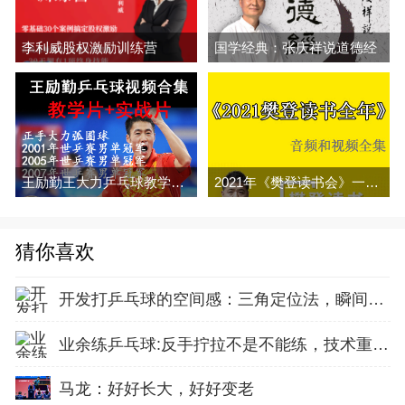
李利威股权激励训练营
国学经典：张庆祥说道德经
王励勤王大力乒乓球教学与实战视频合集 百度网盘下载
2021年《樊登读书会》一整年视频音频和文字解说全集百度网盘下载
猜你喜欢
开发打乒乓球的空间感：三角定位法，瞬间找准最佳击球点
业余练乒乓球:反手拧拉不是不能练，技术重点就不在手上
马龙：好好长大，好好变老