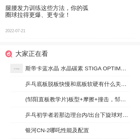
腿腰发力训练这些方法，你的弧
圈球拉得更爆、更专业！
2022-07-21
大家正在看
斯帝卡蓝水晶 水晶碳素 STIGA OPTIMUM CARBO 60201
乒乓底板脱板快慢和底板软硬有什么关系[小我私人心得]
(邹阳直板教学片)板型+摩擦+撞击，邹阳为你详解直板正手拉弧圈技术要领！
乒乓初学者若那边理台内/出台下旋球对照好
银河CN-2哪吒性能及配置