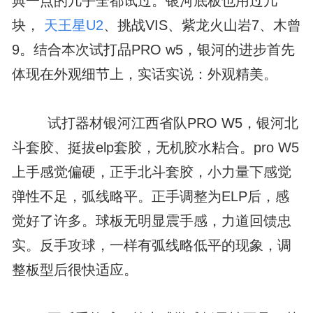
典一点的几乎全都试过。银河底板也用过几
块，
天王星U2
、挑战VIS、紫龙火山岩7、木曾
9。结合本次试打品PRO w5，银河的进步首先
体现在外观细节上，实话实说：外观精美。
试打器材银河江西省队PRO W5，银河北
斗套胶、挺拔elp套胶，无机胶水粘合。pro W5
上手感觉偏硬，正手北斗套胶，小力量下感觉
弹性不足，弧线略平。正手调整为ELP后，感
觉好了许多。球板无明显震手感，力道回馈忠
实。反手攻球，一样有弧线略低平的现象，调
整板型后很快适应。