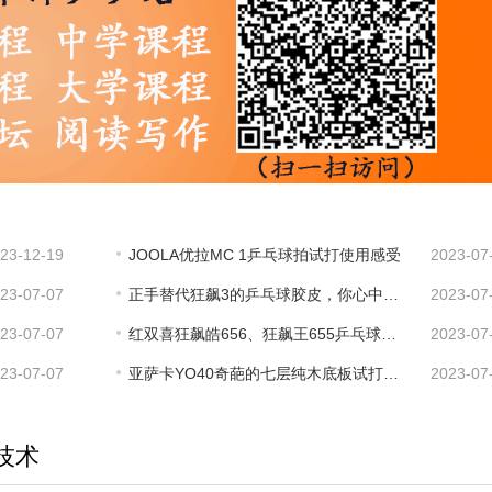
23-12-19
JOOLA优拉MC 1乒乓球拍试打使用感受
2023-07
23-07-07
正手替代狂飙3的乒乓球胶皮，你心中有几张？
2023-07
23-07-07
红双喜狂飙皓656、狂飙王655乒乓球拍试打感受，涨分利器
2023-07
23-07-07
亚萨卡YO40奇葩的七层纯木底板试打感受，不信你来试
2023-07
技术