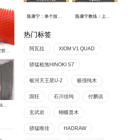
陈康宁：单个技术和综合能力
陈康宁教练：上单重心要倚到右屁股和右腿上，光上不行，为何要有重心呢？
热门标签
阿瓦拉
XIOM V1 QUAD
Vtouch 大颗粒进攻长胶胶皮试打感受
骄猛桧煞HINOKI S7
银河天王星U-2
极强纯木
国狂
石川佳纯
付鹏说
红双喜狂飚9大战狂飚3&狂飚8 | 乒乓装备
玄武岩
蝴蝶普木
骄猛唯佳
HADRAW