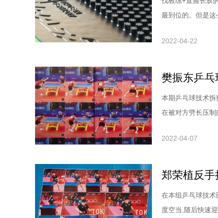
找教练+直握长胶
最到位的。但是这
说。现在市面上长
2022-04-22
度，有0.8的、1
手少了，因为长胶
本期乒乓球技术拆
在被对方劈长压制
过一板更高质量的
2022-04-07
为营”的战术思想
作在男子比赛中,
郑荣植反手
在本组乒乓球技术
度空当,随后快速