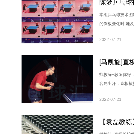
本组乒乓球技术图
的倒板变化时,她
和积极主动的进攻
2022-07-21
求如何摆短:微立
后手能力很强,所
[马凯旋]
找教练+教练你好
容易出汗，直板横
板，球对练反手进
2022-07-21
己琢磨，没有教练
有概念，所谓发力
【袁磊教练