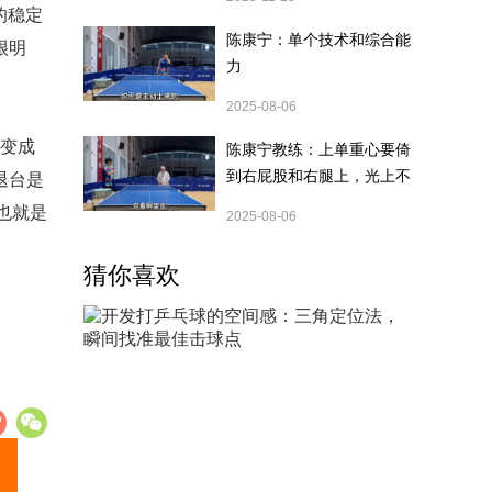
的稳定
陈康宁：单个技术和综合能
很明
力
2025-08-06
变成
陈康宁教练：上单重心要倚
到右屁股和右腿上，光上不
退台是
行，为何要有重心呢？
也就是
2025-08-06
猜你喜欢