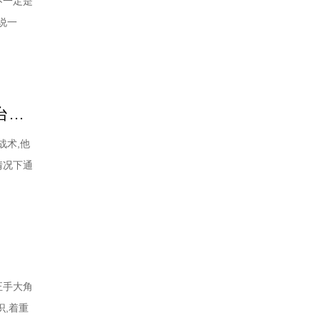
不一定是
说一
的厚
胶皮的选
樊振东乒乓球技术解析：发球扼制拧拉+反手抢先上手+近台暴力衔接
战术,他
情况下通
“步步
方的动
正手大角
识,着重