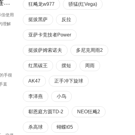
陈梦乒乓球技术解析：接发球摆短控制+反手托拉抢上旋+连续发力打中间
狂飚龙w977
骄猛(红Vega)
卓佳使用
挺拔黑萨
反拉
的理解
较长的
亚萨卡竞技者Power
因为她的
挺拔萨姆索诺夫
多尼克周雨2
红黑碳王
摆短
周雨
的手很
AK47
正手冲下旋球
手直
就是凭自
李泽燕
小鸟
件事你得
郗恩庭方圆TD-2
NEO狂飚2
杀高球
蝴蝶t05