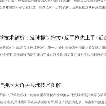
的基本打法？@袁磊教练解答因为我不是打长胶的，所以自己切身的体会
么多年也跟不少长胶打过，对球也有一定的了解，我就根据这两种感觉来
胶的种类很多，有带海绵的，也有不带海绵的。带海绵的，海绵也有不同
.0的、1.2的，这些种类不同，你要做的相应调节也不一样。现在只贴单面
主动进攻、制造弧线、主动发力都是
招解式的主题是“反手连续进攻”。第一组图中,樊振东使用侧上旋发球组织
的情况下,凭借超强的反手能力完成过渡抢拉,随后又在被对手快围封压的
反手连续顶拉成功击穿对手的防线,展现了过人的技术实力以及衔接过程中
。樊振东乒乓球技术解析：发球时如何抑制对方拧拉:靠旋转和落点破坏对
击球质量是決定胜负的关键因
拧接压大角乒乓球技术图解
图解中,郑荣植积极主动地在援发球轮次发动抢攻,他先販势晃拧樊振东的
迎前封堵,利用速度和落点成功调动对手,展现了强烈的进攻、落点和衔接意