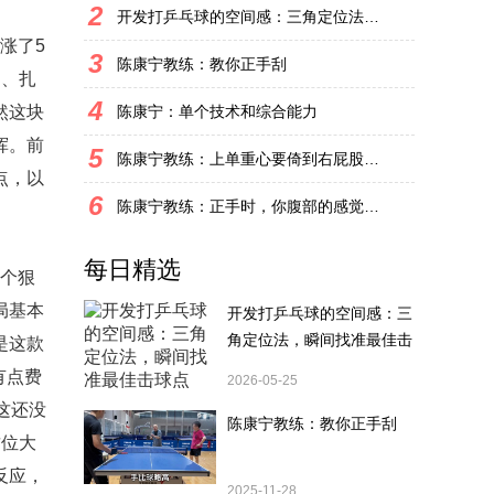
2
开发打乒乓球的空间感：三角定位法，瞬间找准最佳击球点
涨了5
3
陈康宁教练：教你正手刮
定、扎
4
然这块
陈康宁：单个技术和综合能力
挥。前
5
陈康宁教练：上单重心要倚到右屁股和右腿上，光上不行，为何要有重心呢？
点，以
6
陈康宁教练：正手时，你腹部的感觉和屁股有什么不同？
每日精选
个狠
局基本
开发打乒乓球的空间感：三
角定位法，瞬间找准最佳击
是这款
球点
有点费
2026-05-25
这还没
陈康宁教练：教你正手刮
这位大
反应，
2025-11-28