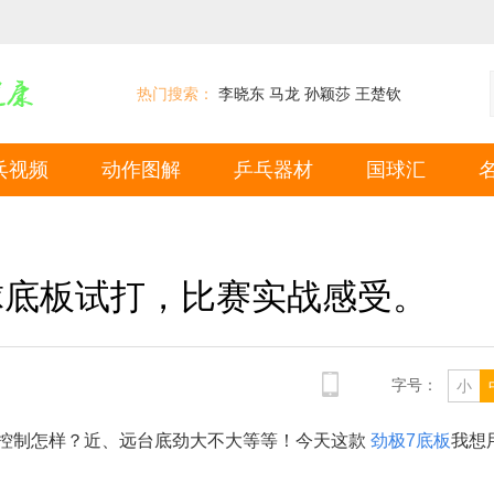
热门搜索：
李晓东
马龙
孙颖莎
王楚钦
乓视频
动作图解
乒乓器材
国球汇
球底板试打，比赛实战感受。
字号：
小
控制怎样？近、远台底劲大不大等等！今天这款
劲极7底板
我想