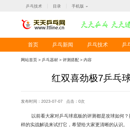
乒乓技术
目录
手机版
首页
乒乓新闻
乒乓技术
乒
网站首页
>
乒乓器材
>
评测搭配
> 内容
红双喜劲极7乒乓
发布时间：2023-07-07 点击：
0
次
以前看大家对乒乓球底板的评测都是攻球如何？
样的实战解说来试打它，希望给大家更清晰的认识。