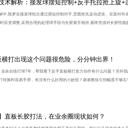
解中,陈梦在接发球轮次通过摆短控制对手,意图抢先岌动进攻。在面对何
及时应变调整,采用合理的处理球手段与长胶展开相持,最终凭借对长胶性能
意识压制对手通过两板坚定的反手进攻完成得分。陈梦乒乓球技术解析：
板形,触球时迅速借力并制动如图,陈梦使用相对稳定的平站位处理接发球,
以并没有急于在接发球环节拼
直板横打出现这个问题很危险，分分钟出界！
，业余自练打球7年，帮我看下反手直板横打发力动作有什么问题？另外我
打转换时容易手滑，有没有什么好用的小妙招？谢谢教练引拍幅度不够右
攻技术。他自己说打球7年，想问一下横打的发力动作有什么问题。如果
教过你，打成现在这个样子真就算说的过去了。当然，7年过长了。有一
，一个是出手之前球板与触球点的距离，
】直板长胶打法，在业余圈现状如何？