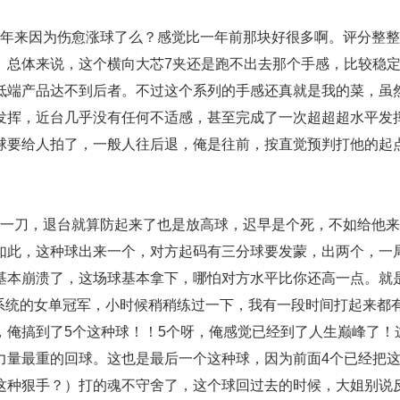
年来因为伤愈涨球了么？感觉比一年前那块好很多啊。评分整整
。总体来说，这个横向大芯7夹还是跑不出去那个手感，比较稳
低端产品达不到后者。不过这个系列的手感还真就是我的菜，虽
发挥，近台几乎没有任何不适感，甚至完成了一次超超超水平发
球要给人拍了，一般人往后退，俺是往前，按直觉预判打他的起
一刀，退台就算防起来了也是放高球，迟早是个死，不如给他来
如此，这种球出来一个，对方起码有三分球要发蒙，出两个，一
基本崩溃了，这场球基本拿下，哪怕对方水平比你还高一点。就
们系统的女单冠军，小时候稍稍练过一下，我有一段时间打起来都
，俺搞到了5个这种球！！5个呀，俺感觉已经到了人生巅峰了！
力量最重的回球。这也是最后一个这种球，因为前面4个已经把
这种狠手？）打的魂不守舍了，这个球回过去的时候，大姐别说