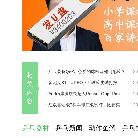
乒乓装备Q&A | 心爱的球板该如何配胶？
20
相
多尼克S1 TURBO乒乓球胶皮试打报告，真的很好打！
20
关
内
Andro岸度敏锐超人Rasant Grip, Rasant Powersponge胶皮试打评测
20
容
红双喜劲极7乒乓球底板试打，比赛实战感受。
20
乒乓器材
乒乓新闻
动作图解
乒乓