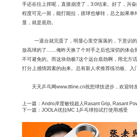
手还在往上挥呢，直接崩溃了，3:0结束。好了，兴
程度可见一斑，能打能拉，搓球也够转，总之如果单
显，就是底劲。
一退台就完蛋了，明显心里空落落的，下意识的
放高球的了……俺昨天换了个对手之后也深切的体会
不可避免的。而这块劲极7这个远台底劲啊，用北方话
打分上感情因素的由来。总有新人求推荐练功板、入
天天乒乓网www.ttline.cn祝您球技进步，欢迎转
上一篇：
Andro岸度敏锐超人Rasant Grip, Rasant 
下一篇：
JOOLA优拉MC 1乒乓球拍试打使用感受