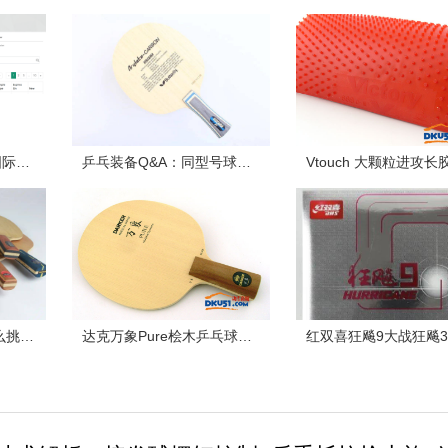
杜绝违规长胶！2022国际乒联最新公布长胶列表！收藏了！
乒乓装备Q&A：同型号球板不同重量怎么选？
基础课堂| 乒乓球板怎么挑？记住“望闻问切”这四招
达克万象Pure桧木乒乓球拍配胶西格玛挺拔胶皮试打体会