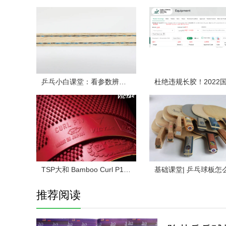
乒乓小白课堂：看参数辨球板（下）
TSP大和 Bamboo Curl P1 乒乓球拍长胶试打评测
推荐阅读