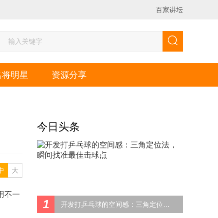
百家讲坛
名将明星
资源分享
今日头条
中
大
用不一
1
开发打乒乓球的空间感：三角定位法，瞬间找准最佳击球点