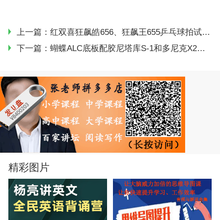
上一篇：
红双喜狂飙皓656、狂飙王655乒乓球拍试打感受，涨分利器
下一篇：
蝴蝶ALC底板配胶尼塔库S-1和多尼克X2胶皮试打感受
精彩图片