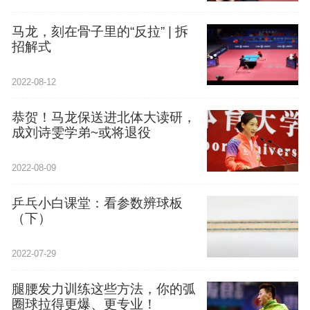
马龙，刻在骨子里的“反拉” | 拆
招解式
2022-08-12
恭贺！马龙保送进北体大读研，
成刘诗雯学弟~或将退役
2022-08-09
乒乓小白课堂：看参数辨球板
（下）
2022-07-29
腿腰发力训练这些方法，你的弧
圈球拉得更爆、更专业！