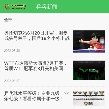
乒乓新闻
全部
奥托切克站6月20日开赛，蒯曼
成头号种子，国乒19名小将出战
2022-05-30
WTT布达佩斯大满贯7月开赛，
首届WTT冠军赛8月亮相美国
2022-05-27
乒乓球水平等级！专业九级、业
余七级！看看你属于哪一级！