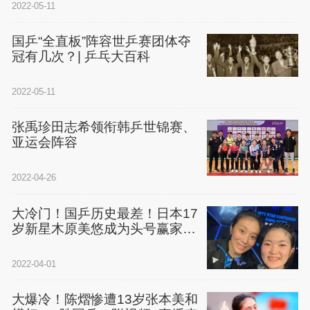
2022-05-11
国乒“全直板”阵容世乒赛团体夺
冠有几次？| 乒乓大百科
2022-05-11
张禹珍田志希领衔韩乒世锦赛、
亚运会阵容
2022-04-26
大冷门！国乒历史最差！日本17
岁新星木原美悠成为头号赢家，
欧洲老将一黑到底
2022-04-01
大爆冷！陈熠惨遭13岁张本美和