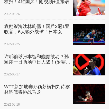
横扫！4胜国乒！附视频+直播表
2022-03-26
袁励岑淘汰林昀儒！国乒2冠1亚
收官，6人输外战球！日本女双
登顶！附赛程+直播
2022-03-25
许昕输球张本智和蠢蠢欲动？孙
颖莎一日两场中日大战！(附赛
程）
2022-03-17
WTT新加坡赛孙颖莎横扫刘诗雯
林昀儒将挑战马龙
2022-03-16