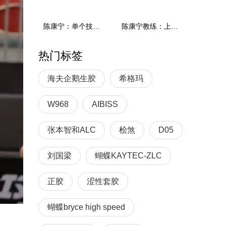
陈康宁：单个技术和综合能力
陈康宁教练：上单重心要倚到右屁股和右腿上，光上不行，为何要有重心呢？
热门标签
海夫企鹅生胶
希格玛
W968
AIBISS
张本智和ALC
桧煞
D05
刘国梁
蝴蝶KAYTEC-ZLC
正胶
涩性套胶
蝴蝶bryce high speed