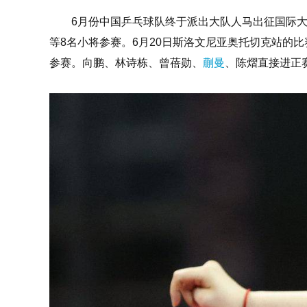
6月份中国乒乓球队终于派出大队人马出征国际大
等8名小将参赛。6月20日斯洛文尼亚奥托切克站的
参赛。向鹏、林诗栋、曾蓓勋、
蒯曼
、陈熠直接进正