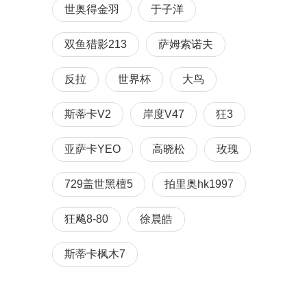
世奥得金羽
于子洋
双鱼猎影213
萨姆索诺夫
反拉
世界杯
大鸟
斯蒂卡V2
岸度V47
狂3
亚萨卡YEO
高晓松
玫瑰
729盖世黑檀5
拍里奥hk1997
狂飚8-80
徐晨皓
斯蒂卡枫木7