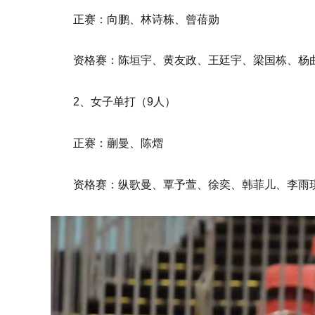
正赛：向鹏、林诗栋、曾蓓勋
资格赛：陈垣宇、黄友政、王廷宇、梁国栋、杨
2、女子单打（9人）
正赛：蒯曼、陈熠
资格赛：纵歌曼、覃予萱、徐奕、韩菲儿、李雨