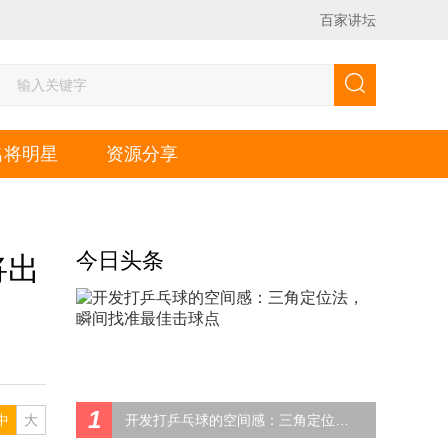
百家讲坛
名将明星
资源分享
今日头条
将出
1
中
大
开发打乒乓球的空间感：三角定位法，瞬间找准最佳击球点