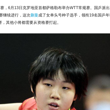
赛，6月13日克罗地亚首都萨格勒布举办WTT常规赛。国乒派出
比赛继续进行，这次
蒯曼
成了女单头号种子选手，领衔19名国乒年
赛，其他小将都需要从资格赛打起。