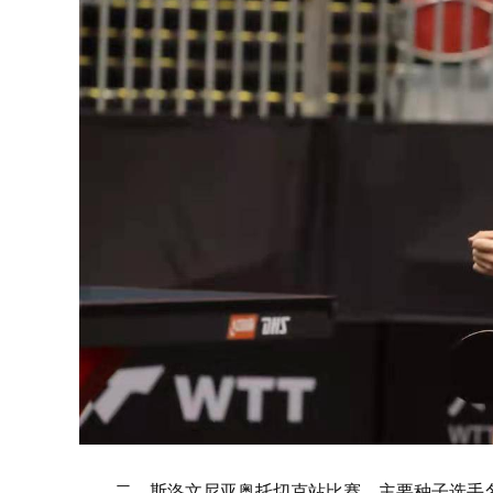
二、斯洛文尼亚奥托切克站比赛，主要种子选手