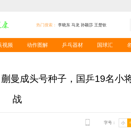
热门搜索：
李晓东
马龙
孙颖莎
王楚钦
乓视频
动作图解
乒乓器材
国球汇
，蒯曼成头号种子，国乒19名小
战
字号：
小