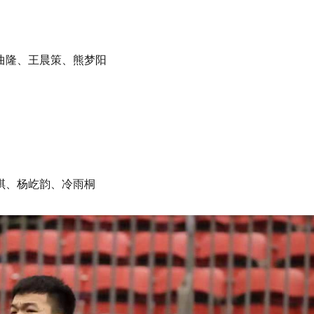
曲隆、王晨策、熊梦阳
琪、杨屹韵、冷雨桐