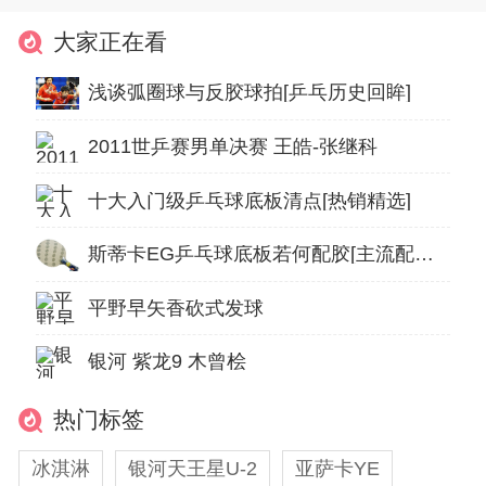
大家正在看
浅谈弧圈球与反胶球拍[乒乓历史回眸]
2011世乒赛男单决赛 王皓-张继科
十大入门级乒乓球底板清点[热销精选]
斯蒂卡EG乒乓球底板若何配胶[主流配胶方案推荐]
平野早矢香砍式发球
银河 紫龙9 木曾桧
热门标签
冰淇淋
银河天王星U-2
亚萨卡YE