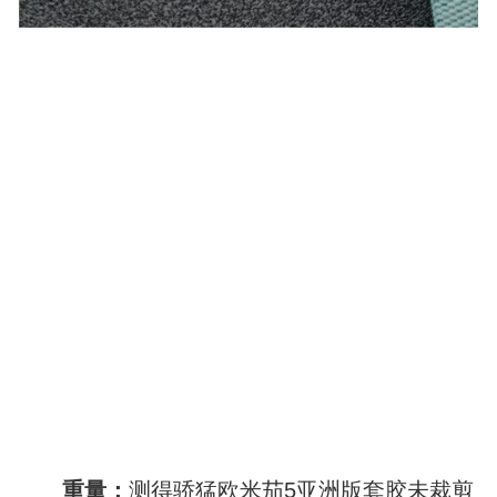
重量：
测得骄猛欧米茄5亚洲版套胶未裁剪