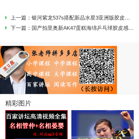
上一篇：
银河紫龙537s搭配新品水星3亚洲版胶皮试打评测
下一篇：
国产拍里奥新AK47蛋糕海绵乒乓球胶皮感受简评
精彩图片