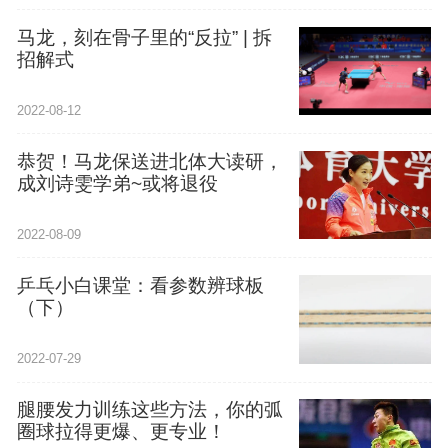
马龙，刻在骨子里的“反拉” | 拆
招解式
2022-08-12
恭贺！马龙保送进北体大读研，
成刘诗雯学弟~或将退役
2022-08-09
乒乓小白课堂：看参数辨球板
（下）
2022-07-29
腿腰发力训练这些方法，你的弧
圈球拉得更爆、更专业！