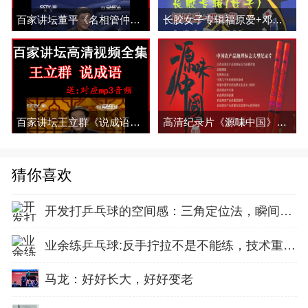
百家讲坛董平《名相管仲+名相晏婴》视频和音频全集百度网盘下载
长胶女子专辑福原爱+邓亚萍乒乓球比赛视频全合集百度网盘下载
百家讲坛王立群《说成语》视频和音频全集百度网盘下载
高清纪录片《源味中国》全7集百度网盘下载
猜你喜欢
开发打乒乓球的空间感：三角定位法，瞬间找准最佳击球点
业余练乒乓球:反手拧拉不是不能练，技术重点就不在手上
马龙：好好长大，好好变老