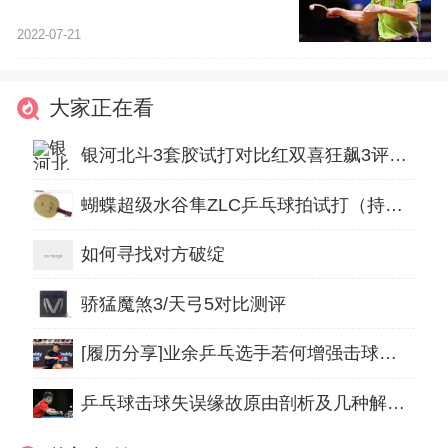
2022-07-21
大家正在看
银河北斗3套胶试打对比红双喜狂飙3评测：就是要取代？
蝴蝶超级水谷隼ZLC乒乓球拍试打（持续更新）
如何寻找对方破绽
骄猛魔煞3/天弓5对比测评
[履历分享]业余乒乓选手若何增强击球稳固性
乒乓球击球失误缘故原由剖析及几种解决方案