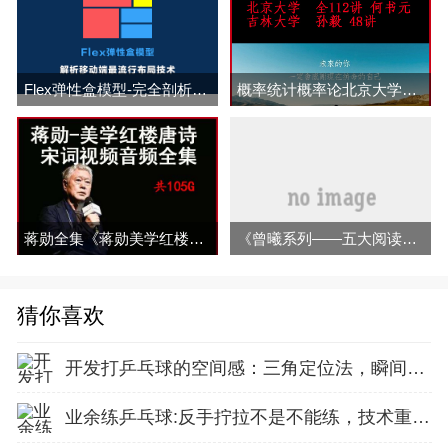
Flex弹性盒模型-完全剖析移动端最流行布局技术
概率统计概率论北京大学何书元112讲吉林大学孙毅48讲视频教程百度网盘下载
蒋勋全集《蒋勋美学红楼唐诗宋词等》视频音频(全集)百度网盘下载
《曾曦系列——五大阅读力突破》视频全集百度云百度网盘下载
猜你喜欢
开发打乒乓球的空间感：三角定位法，瞬间找准最佳击球点
业余练乒乓球:反手拧拉不是不能练，技术重点就不在手上