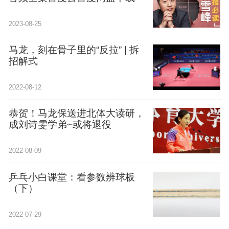
2023-08-25
马龙，刻在骨子里的“反拉” | 拆
招解式
2022-08-12
恭贺！马龙保送进北体大读研，
成刘诗雯学弟~或将退役
2022-08-09
乒乓小白课堂：看参数辨球板
（下）
2022-07-29