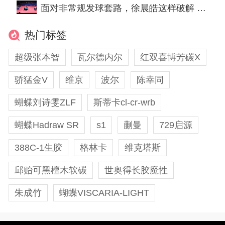
面对非常规发球套路，徐晨皓这样破解 | 名将赏析
热门标签
超级张本智
瓦尔德内尔
红双喜博芳碳X
骄猛金V
维京
波尔
陈幸同
蝴蝶刘诗雯ZLF
斯蒂卡cl-cr-wrb
蝴蝶Hadraw SR
s1
蒯曼
729启源
388C-1生胶
格林卡
维克塔斯
邱贻可黑檀木软碳
世奥得长胶魔性
朱成竹
蝴蝶VISCARIA-LIGHT