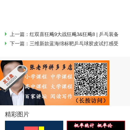
上一篇：
红双喜狂飚9大战狂飚3&狂飚8 | 乒乓装备
下一篇：
三维新款蓝海绵标靶乒乓球胶皮试打感受
精彩图片