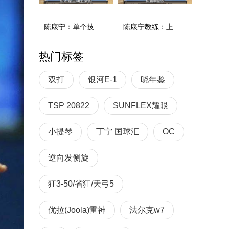
陈康宁：单个技术和综合能力
陈康宁教练：上单重心要倚到右屁股和右腿上，光上不行，为何要有重心呢？
热门标签
双打
银河E-1
晓年鉴
TSP 20822
SUNFLEX耀眼
小提琴
丁宁 国球汇
OC
逆向发侧旋
狂3-50/省狂/天弓5
优拉(Joola)雷神
法尔克w7