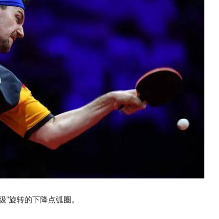
级”旋转的下降点弧圈。