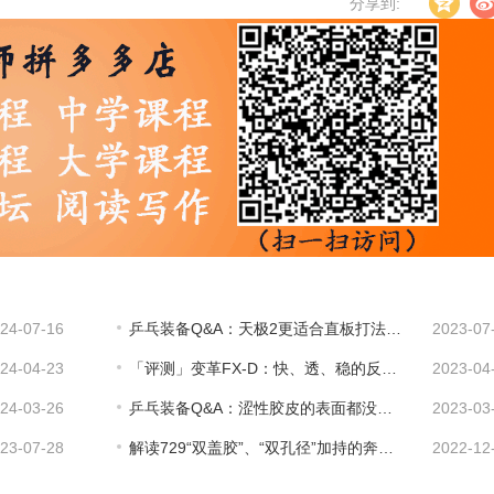
分享到:
24-07-16
乒乓装备Q&A：天极2更适合直板打法吗？
2023-07
24-04-23
「评测」变革FX-D：快、透、稳的反手涩套新利器！
2023-04
24-03-26
乒乓装备Q&A：涩性胶皮的表面都没有粘性，是怎么把球给拉转的？
2023-03
23-07-28
解读729“双盖胶”、“双孔径”加持的奔腾3 | 乒乓装备
2022-12