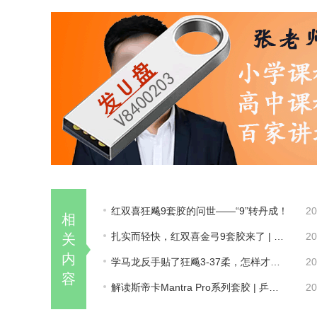
红双喜狂飚9套胶的问世——“9”转丹成！
20
相
扎实而轻快，红双喜金弓9套胶来了 | 乒乓装备
20
关
内
学马龙反手贴了狂飚3-37柔，怎样才能发出力？
20
容
解读斯帝卡Mantra Pro系列套胶 | 乒乓装备
20