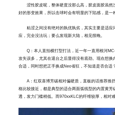
涩性胶皮呢，整体硬度没那么高，胶皮面胶虽然
好的形变效果，所以击球时会有明显的下陷感，是一
粘涩之间没有绝对的孰优孰劣，其实主要是适应
应，完全没法玩；要么发现新大陆，相见恨晚。
Q：
本人直拍横打型打法，近一年一直用根河MC-
攻失误多，尤其在退台之后显得没有底劲。现在想换内置
合适，同时想把正手换成Neo省狂，不知道是否合适
A：红双喜博芳碳相对偏硬质，直板的话推荐推挡为
格比较接近，都是典型的适合两面弧线型的内置黄芳碳
透，发力门槛稍低。而970xxKLC的纤维较厚，相