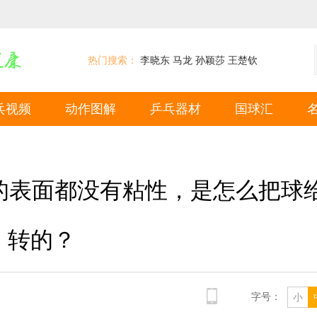
热门搜索：
李晓东
马龙
孙颖莎
王楚钦
乓视频
动作图解
乒乓器材
国球汇
的表面都没有粘性，是怎么把球
转的？
字号：
小