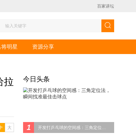
百家讲坛
名将明星
资源分享
今日头条
给拉
1
中
大
开发打乒乓球的空间感：三角定位法，瞬间找准最佳击球点