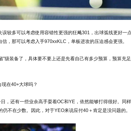
误较多可以考虑使用容错性更强的狂飚301，出球弧线更好一
，那可以考虑入手970xxKLC，单板进攻的压迫感会更强。
“省”级装备了，具体要不要上还是先看自己有多少预算，预算充
现在40+大球吗？
日，还有一些业余高手耍着OC和YE，依然能够打得很好。同
的仍不在少数。因此，对于YEO来说应付40＋肯定是没问题的。