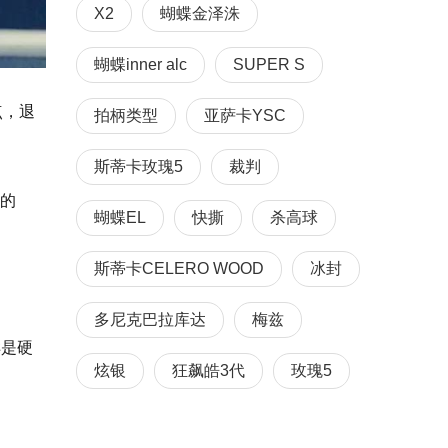
X2
蝴蝶金泽洙
蝴蝶inner alc
SUPER S
点，退
拍柄类型
亚萨卡YSC
斯蒂卡玫瑰5
裁判
足的
蝴蝶EL
快撕
杀高球
斯蒂卡CELERO WOOD
冰封
多尼克巴拉库达
梅兹
样是硬
炫银
狂飙皓3代
玫瑰5