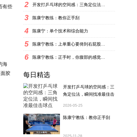
2
开发打乒乓球的空间感：三角定位法，瞬间找准最佳击球点
否有些
3
陈康宁教练：教你正手刮
4
陈康宁：单个技术和综合能力
5
陈康宁教练：上单重心要倚到右屁股和右腿上，光上不行，为何要有重心呢？
。
6
陈康宁教练：正手时，你腹部的感觉和屁股有什么不同？
的海
是面胶
每日精选
开发打乒乓球的空间感：三
角定位法，瞬间找准最佳击
球点
2026-05-25
陈康宁教练：教你正手刮
2025-11-28