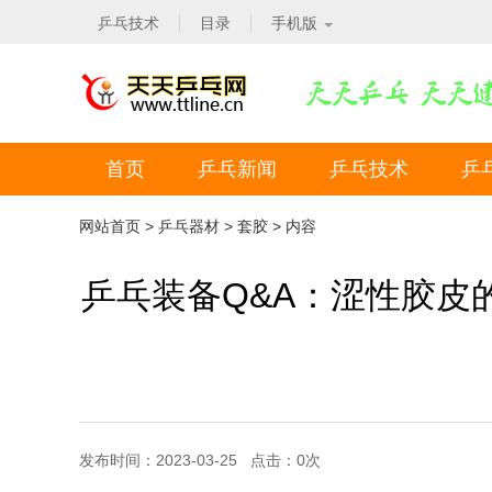
乒乓技术
目录
手机版
首页
乒乓新闻
乒乓技术
乒
网站首页
>
乒乓器材
>
套胶
> 内容
乒乓装备Q&A：涩性胶皮
发布时间：2023-03-25 点击：
0
次