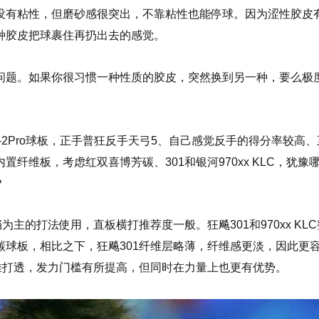
没有粘性，但磨砂感很突出，不靠粘性也能停球。因为涩性胶皮
种胶皮把球裹住再扔出去的感觉。
问题。如果你很习惯一种性质的胶皮，突然换到另一种，要么极
2Pro球板，正手普狂反手天弓5、自己感觉反手的得分率较高
纤维板，考虑红双喜博芳碳、301和银河970xx KLC，犹豫
？
主的打法使用，直板横打推荐度一般。狂飚301和970xx KL
球板，相比之下，狂飚301纤维层略薄，纤维感更淡，因此更
对难打透，发力门槛有所提高，但同时在力量上也更有优势。