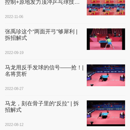
控制+原地发力顶冲乒乓球技术
解析
2022-11-06
张禹珍这个“两面开弓”够犀利 |
拆招解式
2022-09-19
马龙用反手发球的信号——抢！|
名将赏析
2022-08-27
马龙，刻在骨子里的“反拉” | 拆
招解式
2022-08-12