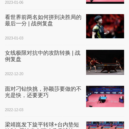
2023-01-06
看世界前两名如何拼到决胜局的
最后一分 | 战例复盘
2023-01-03
女线极限对抗中的攻防转换 | 战
例复盘
2022-12-20
面对刁钻快挑，孙颖莎要做的不
光是快，还要更巧
2022-12-03
梁靖崑发下旋平转球+台内垫短