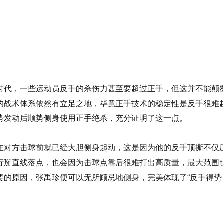
时代，一些运动员反手的杀伤力甚至要超过正手，但这并不能颠
的战术体系依然有立足之地，毕竟正手技术的稳定性是反手很难
势发动后顺势侧身使用正手绝杀，充分证明了这一点。
在对方击球前就已经大胆侧身起动，这是因为他的反手顶撕不仅
行掰直线落点，也会因为击球点靠后很难打出高质量，最大范围
要的原因，张禹珍便可以无所顾忌地侧身，完美体现了“反手得势