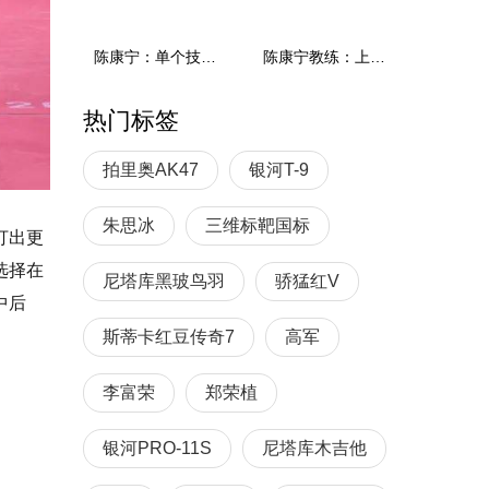
陈康宁：单个技术和综合能力
陈康宁教练：上单重心要倚到右屁股和右腿上，光上不行，为何要有重心呢？
热门标签
拍里奥AK47
银河T-9
朱思冰
三维标靶国标
打出更
选择在
尼塔库黑玻鸟羽
骄猛红V
中后
斯蒂卡红豆传奇7
高军
李富荣
郑荣植
银河PRO-11S
尼塔库木吉他