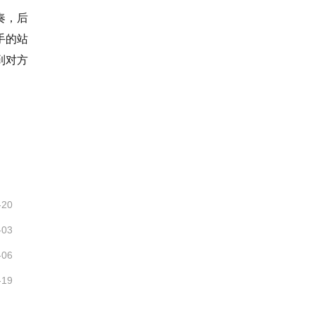
奏，后
手的站
到对方
-20
-03
-06
-19