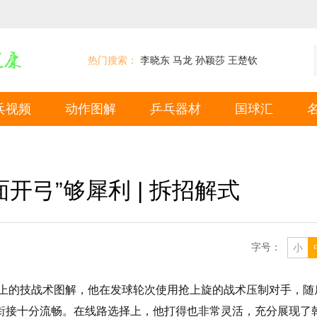
热门搜索：
李晓东
马龙
孙颖莎
王楚钦
乓视频
动作图解
乒乓器材
国球汇
开弓”够犀利 | 拆招解式
字号：
小
运会上的技战术图解，他在发球轮次使用抢上旋的战术压制对手，随
衔接十分流畅。在线路选择上，他打得也非常灵活，充分展现了