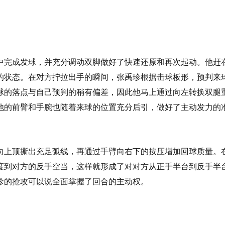
中完成发球，并充分调动双脚做好了快速还原和再次起动。他赶
的状态。在对方拧拉出手的瞬间，张禹珍根据击球板形，预判来
球的落点与自己预判的稍有偏差，因此他马上通过向左转换双腿
他的前臂和手腕也随着来球的位置充分后引，做好了主动发力的
向上顶撕出充足弧线，再通过手臂向右下的按压增加回球质量。
度到对方的反手空当，这样就形成了对对方从正手半台到反手半
珍的抢攻可以说全面掌握了回合的主动权。