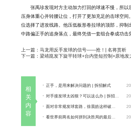
张禹珍发现对方主动加力打回的球速不慢，所以
压身体重心并转腰让位，打开了更加充足的击球空间
位选择了进攻线路。他压低板形卷拉球的顶部，抑制
中路偏正手的追身落点，最终凭借一套组合拳成功击
上一篇：
马龙用反手发球的信号——抢！| 名将赏析
下一篇：
梁靖崑发下旋平转球+台内垫短控制+原地发
正手，是用来解决问题的 | 拆招解式
20
相
对手接发球太凶狠？可以这么办 | 拆招解式
20
关
内
面对非常规发球套路，徐晨皓这样破解 | 名将赏析
20
容
看世界前两名如何拼到决胜局的最后一分 | 战例复盘
20