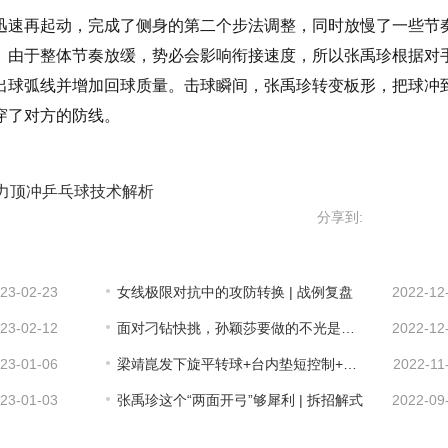
迅速再起动，完成了侧身的第二个步法调整，同时放慢了一些节
。由于整体节奏放缓，势必会影响衔接速度，所以张禹珍根据对
出球弧线并增加回球质量。击球瞬间，张禹珍转变板形，把球冲
穿了对方的防线。
力顶冲乒乓球技术解析
分享到:
23-02-23
女线极限对抗中的攻防转换 | 战例复盘
2022-12
23-02-12
面对刁钻快挑，孙颖莎要做的不光是快，还要更巧
2022-12
23-01-06
梁靖崑发下旋平转球+台内垫短控制+原地发力顶冲乒乓球技术解析
2022-11
23-01-03
张禹珍这个“两面开弓”够犀利 | 拆招解式
2022-09