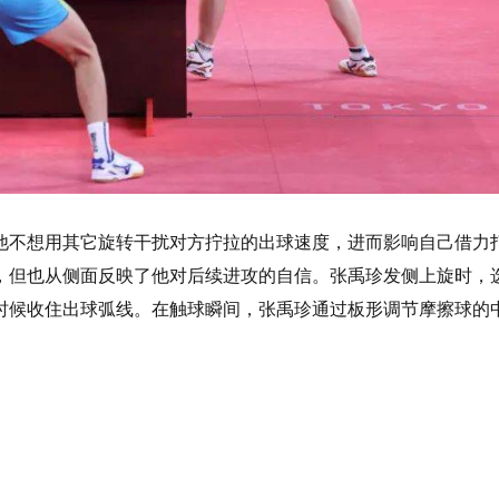
他不想用其它旋转干扰对方拧拉的出球速度，进而影响自己借力
，但也从侧面反映了他对后续进攻的自信。张禹珍发侧上旋时，
时候收住出球弧线。在触球瞬间，张禹珍通过板形调节摩擦球的
。