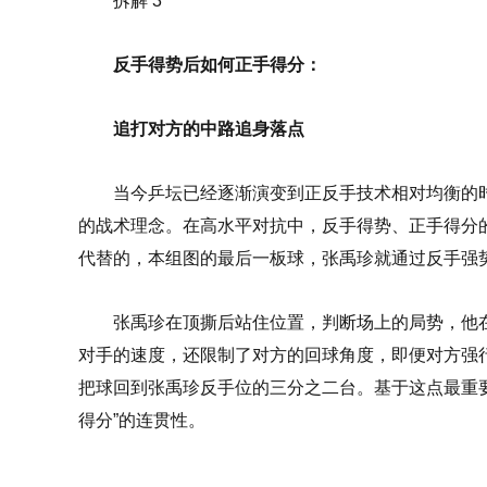
拆解 3
反手得势后如何正手得分：
追打对方的中路追身落点
当今乒坛已经逐渐演变到正反手技术相对均衡的
的战术理念。在高水平对抗中，反手得势、正手得分
代替的，本组图的最后一板球，张禹珍就通过反手强
张禹珍在顶撕后站住位置，判断场上的局势，他
对手的速度，还限制了对方的回球角度，即便对方强
把球回到张禹珍反手位的三分之二台。基于这点最重
得分”的连贯性。