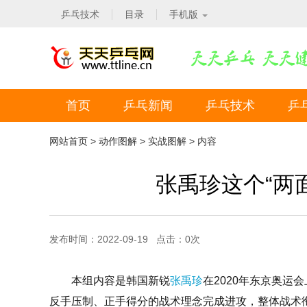
乒乓技术
目录
手机版
首页
乒乓新闻
乒乓技术
乒
网站首页
>
动作图解
>
实战图解
> 内容
张禹珍这个“两面
发布时间：2022-09-19 点击：
0
次
本组内容是韩国新锐
张禹珍
在2020年东京奥
反手压制、正手得分的战术理念完成进攻，整体战术