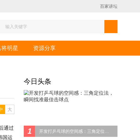
百家讲坛
名将明星
资源分享
今日头条
中
大
后通过
1
开发打乒乓球的空间感：三角定位法，瞬间找准最佳击球点
韩国运