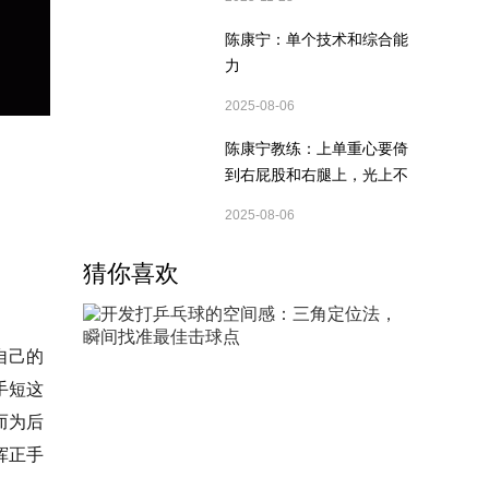
陈康宁：单个技术和综合能
力
2025-08-06
陈康宁教练：上单重心要倚
到右屁股和右腿上，光上不
行，为何要有重心呢？
2025-08-06
猜你喜欢
自己的
手短这
而为后
挥正手