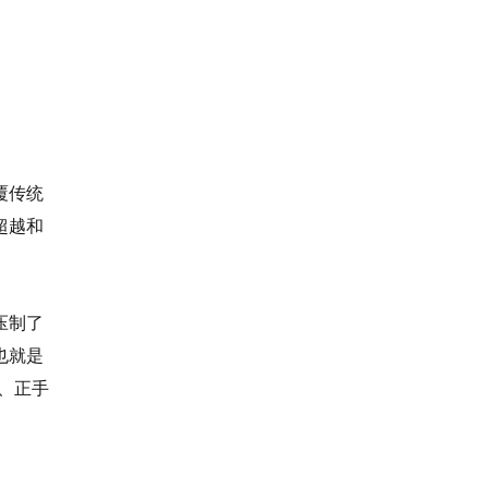
覆传统
超越和
压制了
也就是
、正手