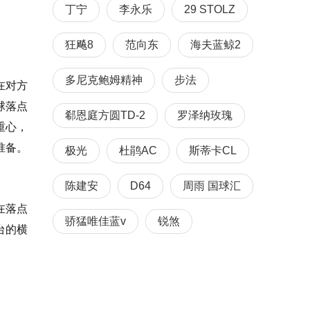
丁宁
李永乐
29 STOLZ
狂飚8
范向东
海夫蓝鲸2
多尼克鲍姆精神
步法
在对方
球落点
郗恩庭方圆TD-2
罗泽纳玫瑰
重心，
准备。
极光
杜鹃AC
斯蒂卡CL
陈建安
D64
周雨 国球汇
在落点
骄猛唯佳蓝v
锐煞
台的横