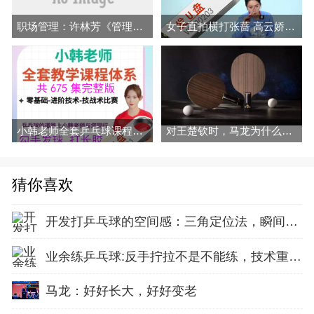
职场管理：许林芳《管理七剑》课程
女子直拍横打张蔷 高云娇 穆静毓挑拉打 拧全套乒乓教学视频
小韩老师全套乒乓球课程视频勾手发球拉球 拧拉 对付长胶
对王楚钦时，马龙为什么要改用逆旋转发球？
猜你喜欢
开发打乒乓球的空间感：三角定位法，瞬间找准最佳击球点
业余练乒乓球:反手拧拉不是不能练，技术重点就不在手上
马龙：好好长大，好好变老