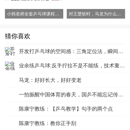
小韩老师全套乒乓球课程视频勾手发球拉球 拧拉 对付长胶
对王楚钦时，马龙为什么要改用逆旋转发球？
猜你喜欢
开发打乒乓球的空间感：三角定位法，瞬间找准最佳击球点
业余练乒乓球:反手拧拉不是不能练，技术重点就不在手上
马龙：好好长大，好好变老
一拍振醒中国体育的春天，国乒不能忘记传奇前辈这份初心！
陈康宁教练：【乒乓教学】勾手的两个点
陈康宁教练：教你正手刮