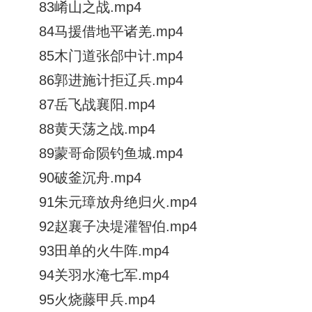
83崤山之战.mp4
84马援借地平诸羌.mp4
85木门道张郃中计.mp4
86郭进施计拒辽兵.mp4
87岳飞战襄阳.mp4
88黄天荡之战.mp4
89蒙哥命陨钓鱼城.mp4
90破釜沉舟.mp4
91朱元璋放舟绝归火.mp4
92赵襄子决堤灌智伯.mp4
93田单的火牛阵.mp4
94关羽水淹七军.mp4
95火烧藤甲兵.mp4