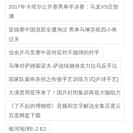
2017年卡塔尔公开赛男单半决赛：马龙VS庄智
渊
亚锦赛中国混双全遭淘汰 男单马琳弃权四小将
过关
业余乒乓竞赛中若何应对不抛球的对手
马琳对萨姆索诺夫-萨连续侧身发力拉马反手位
国家队最终杀招之衔接手艺训练方式[乒球手艺]
大满贯邓亚萍来了！国乒封闭集训再迎大咖助力
《了不起的博物馆》音频和文字解说全集百度云
百度网盘下载
银河地球E-2 E2