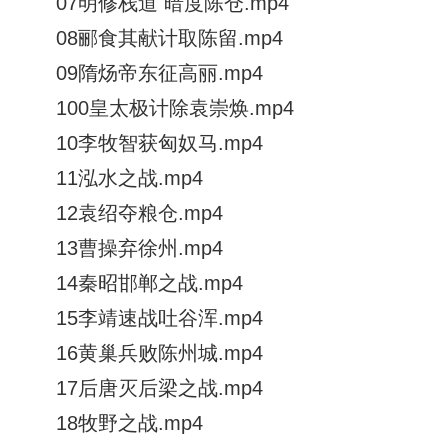
07明修栈道 暗度陈仓.mp4
08郦食其献计取陈留.mp4
09隋炀帝东征高丽.mp4
100皇太极计除袁崇焕.mp4
10李牧智获匈奴马.mp4
11泓水之战.mp4
12袁绍夺粮仓.mp4
13曹操弃徐州.mp4
14秦昭邯郸之战.mp4
15李靖速战吐谷浑.mp4
16黄巢兵败陈州城.mp4
17后唐灭后梁之战.mp4
18牧野之战.mp4