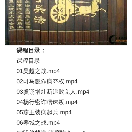
课程目录：
课程目录
01吴越之战.mp4
02司马懿诈病夺权.mp4
03虞诩增灶断追败羌人.mp4
04杨行密诈瞎诛叛.mp4
05燕王装病起兵.mp4
06养城之战.mp4