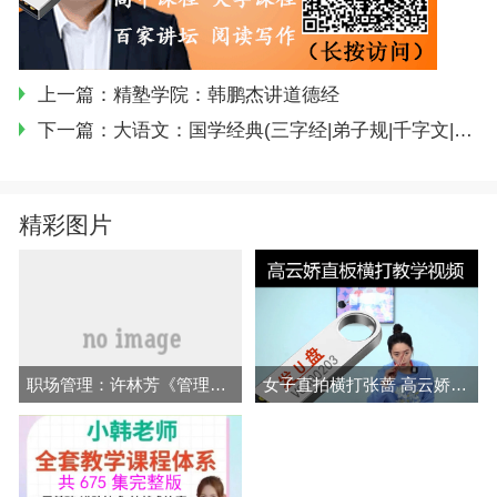
上一篇：
精塾学院：韩鹏杰讲道德经
下一篇：
大语文：国学经典(三字经|弟子规|千字文|论语|孟子)
精彩图片
职场管理：许林芳《管理七剑》课程
女子直拍横打张蔷 高云娇 穆静毓挑拉打 拧全套乒乓教学视频