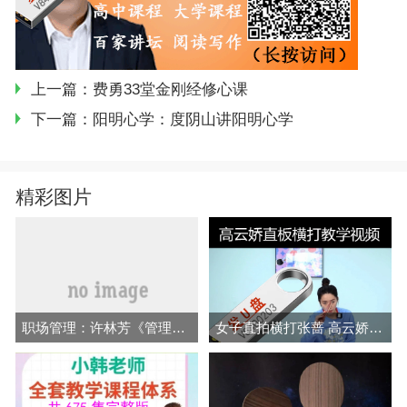
上一篇：
费勇33堂金刚经修心课
下一篇：
阳明心学：度阴山讲阳明心学
精彩图片
职场管理：许林芳《管理七剑》课程
女子直拍横打张蔷 高云娇 穆静毓挑拉打 拧全套乒乓教学视频