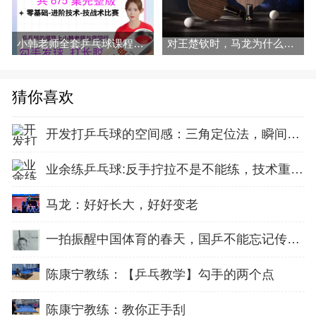
小韩老师全套乒乓球课程视频勾手发球拉球 拧拉 对付长胶
对王楚钦时，马龙为什么要改用逆旋转发球？
猜你喜欢
开发打乒乓球的空间感：三角定位法，瞬间找准最佳击球点
业余练乒乓球:反手拧拉不是不能练，技术重点就不在手上
马龙：好好长大，好好变老
一拍振醒中国体育的春天，国乒不能忘记传奇前辈这份初心！
陈康宁教练：【乒乓教学】勾手的两个点
陈康宁教练：教你正手刮