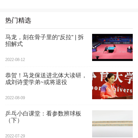
热门精选
马龙，刻在骨子里的“反拉” | 拆
招解式
2022-08-12
恭贺！马龙保送进北体大读研，
成刘诗雯学弟~或将退役
2022-08-09
乒乓小白课堂：看参数辨球板
（下）
2022-07-29