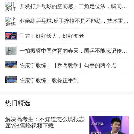
开发打乒乓球的空间感：三角定位法，瞬间找准最佳击球点
业余练乒乓球:反手拧拉不是不能练，技术重点就不在手上
马龙：好好长大，好好变老
一拍振醒中国体育的春天，国乒不能忘记传奇前辈这份初心！
陈康宁教练：【乒乓教学】勾手的两个点
陈康宁教练：教你正手刮
热门精选
解决高考生：不知道怎么填报志
愿?张雪峰视频下载