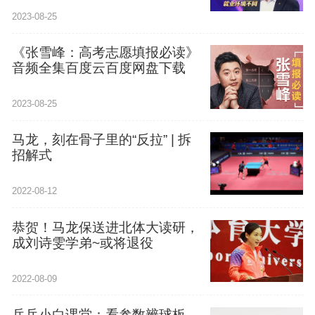
2023-08-25
《张雪峰：高考志愿填报必读》
音频全集百度云百度网盘下载
2023-08-25
马龙，刻在骨子里的“反拉” | 拆
招解式
2022-08-12
恭贺！马龙保送进北体大读研，
成刘诗雯学弟~或将退役
2022-08-09
乒乓小白课堂：看参数辨球板