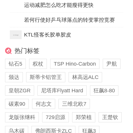
运动减肥怎么吃才能瘦得更快
若何行使好乒乓球落点的转变掌控竞赛
KTL怪客长胶单胶皮
热门标签
钻石5
权杖
TSP Hino-Carbon
尹航
颁达
斯蒂卡铝管王
林高远ALC
皇朝ZGR
尼塔库Flyatt Hard
狂飙8-80
碳素90
何志文
三维北欧7
龙版张继科
729启源
郑荣植
王楚钦
乌木碳
弗朗西斯卡ZLC
狂飙3