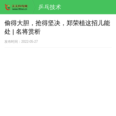
乒乓技术
偷得大胆，抢得坚决，郑荣植这招儿能
处 | 名将赏析
发布时间：2022-05-27