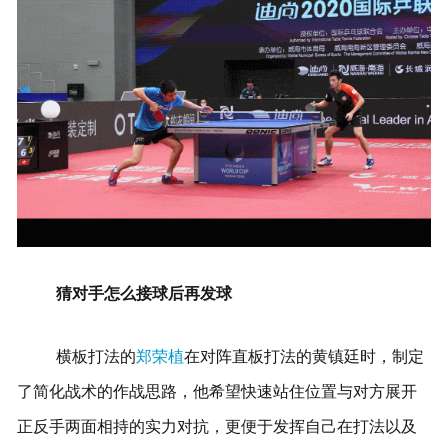
猜对手怎么接球后再发球
横板打法的
郑荣植
在对阵直板打法的黄镇廷时，制定
了简化战术的作战思路，他希望快速站住位置与对方展开
正反手两面相持的实力对抗，更便于发挥自己在打法以及