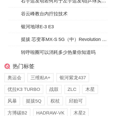
右手运发动若何对于左手运发动[乒球实战]
谷云峰教台内拧拉技术
银河地球E-3 E3
挺拔 芯变革MX-S 5G（中）Revolution MX-S 5G CHN
转呼啦圈可以消耗多少热量你知道吗
热门标签
奥运会
三维粘A+
银河紫龙437
优拉K3 TURBO
战鼓
ZLC
木星
风暴
挺拔5Q
权杖
邱贻可
方博碳B2
HADRAW-VK
木星2