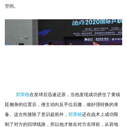
空间。
郑荣植
在发球后迅速还原，当他发现成功挤住了黄镇
廷侧身的位置后，便主动向反手位后撤，做好强转换的准
备。这次衔接除了意识超前外，
郑荣植
还在战术上成功限
制了对方的回球线路，所以他才敢在对方击球前，从容地