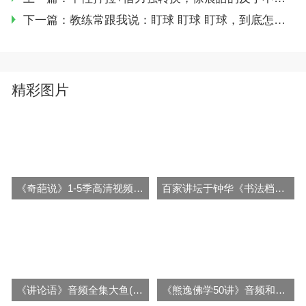
下一篇：
教练常跟我说：盯球 盯球 盯球，到底怎样盯球？
精彩图片
《奇葩说》1-5季高清视频(共200G)全集百度网盘下载
百家讲坛于钟华《书法档案》视频和音频全集百度网盘下载
《讲论语》音频全集大鱼(完结)百度网盘下载
《熊逸佛学50讲》音频和解说全集百度网盘下载