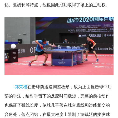
钻、弧线长等特点，他也因此成功取得了场上的主动权。
郑荣植
在击球前迅速调整板形，改为正面撞击球中后
部的手法，给对手留下的反应时间极短，完整的前推动作
也保证了弧线长度，使球几乎落在球台底线和边线相交的
台角处，落点刁钻，在最大程度上限制了黄镇廷的接发球