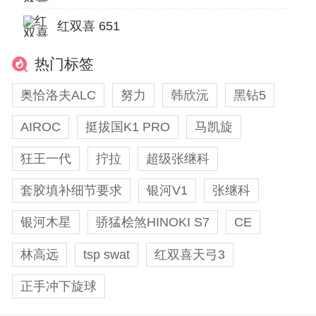
红双喜 651
热门标签
奥恰洛夫ALC
努力
韩欣沅
黑钻5
AIROC
挺拔国K1 PRO
马凯旋
狂王一代
拧拉
超级张继科
套胶填补细节要求
银河V1
张继科
银河木星
骄猛桧煞HINOKI S7
CE
林高远
tsp swat
红双喜天弓3
正手冲下旋球