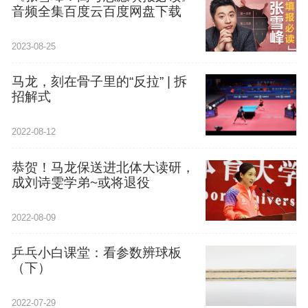
音频全集百度云百度网盘下载
2023-08-25
马龙，刻在骨子里的“反拉” | 拆
招解式
2022-08-12
恭贺！马龙保送进北体大读研，
成刘诗雯学弟~或将退役
2022-08-09
乒乓小白课堂：看参数辨球板
（下）
2022-07-29