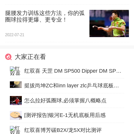
腿腰发力训练这些方法，你的弧
圈球拉得更爆、更专业！
2022-07-21
大家正在看
红双喜 天罡 DM SP500 Dipper DM SP500
挺拔尚坤ZC和inn layer zlc乒乓球底板试打评测对比
怎么拉好弧圈球,必须掌握八概略点
[测评报告]银河E-1无机底板用后感
红双喜博芳碳B2X/龙5X对比测评