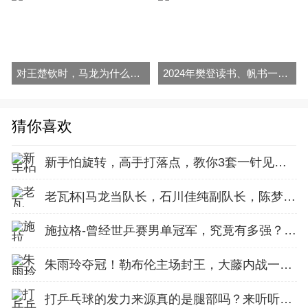
对王楚钦时，马龙为什么要改用逆旋转发球？
2024年樊登读书、帆书一整年视频音频和文字解说全集网盘或U盘
猜你喜欢
新手怕旋转，高手打落点，教你3套一针见血的落点战术
老瓦杯|马龙当队长，石川佳纯副队长，陈梦参加比赛
施拉格-曾经世乒赛男单冠军，究竟有多强？以及近况！
朱雨玲夺冠！勒布伦主场封王，大藤内战一串三，张本兄妹饮恨亚军！
打乒乓球的发力来源真的是腿部吗？来听听专业人士怎么说！