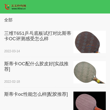
全部
三维T651乒乓底板试打对比斯蒂
卡OC评测感受怎么样
2022-03-14
斯蒂卡OC配什么胶皮好[实战推
荐]
2022-02-18
斯蒂卡oc性能怎么样[配胶推荐]