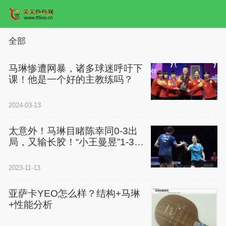
全部
马琳惨遭网暴，诸多球迷呼吁下
课！他是一个好的主教练吗？
2024-03-13
太意外！马琳目睹陈幸同0-3出
局，又输长胶！“小王曼昱”1-3负
木原美悠，真打不过？
2023-11-13
亚萨卡YEO怎么样？结构+马琳
+性能分析