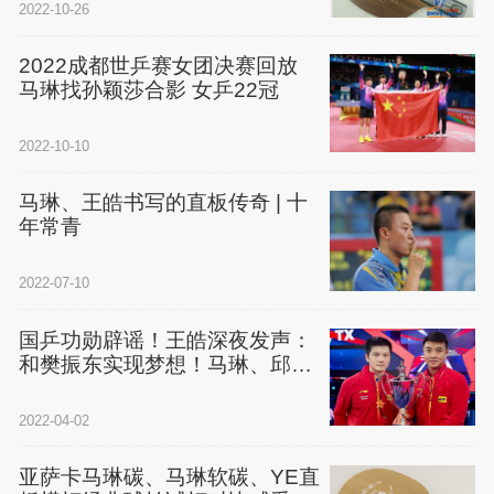
2022-10-26
2022成都世乒赛女团决赛回放
马琳找孙颖莎合影 女乒22冠
2022-10-10
马琳、王皓书写的直板传奇 | 十
年常青
2022-07-10
国乒功勋辟谣！王皓深夜发声：
和樊振东实现梦想！马琳、邱贻
可表态！(附视频)
2022-04-02
亚萨卡马琳碳、马琳软碳、YE直