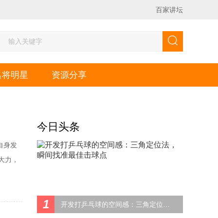
百家讲坛
名将明星
资源分享
今日头条
自身发
大力，
还是不
，有点
1
开发打乒乓球的空间感：三角定位法，瞬间找准最佳击球点