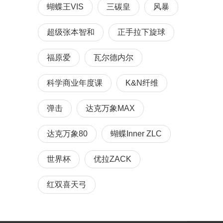
蝴蝶王VIS
三碳皇
风暴
超级张本智和
正手拉下旋球
福原爱
瓦尔德内尔
科学商业年度课
K&N纤维
弹击
达克万象MAX
达克万象80
蝴蝶Inner ZLC
世界杯
优拉ZACK
红双喜天弓