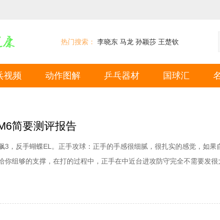
热门搜索：
李晓东
马龙
孙颖莎
王楚钦
乓视频
动作图解
乒乓器材
国球汇
M6简要测评报告
飙3，反手蝴蝶EL。正手攻球：正手的手感很细腻，很扎实的感觉，如果
给你组够的支撑，在打的过程中，正手在中近台进攻防守完全不需要发很
不错，远台的话，由于当时手感和技术问题，就没有去实验了，不过相信
M6这个拍子的课操作性还是比较高的。反手攻球：由于胶皮的蝴蝶的EL
一直发力，不过还是不错的。发球：也许