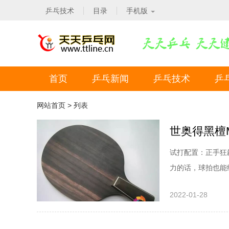
乒乓技术
目录
手机版
首页
乒乓新闻
乒乓技术
乒
网站首页
> 列表
世奥得黑檀
试打配置：正手狂
力的话，球拍也能
这块底板借力还算
2022-01-28
错的，我认为黑檀
软，不习惯，需要