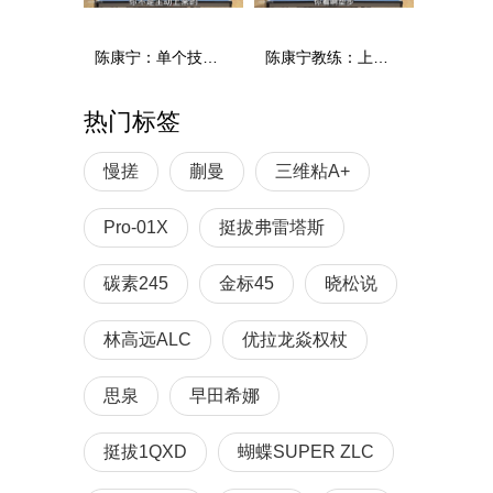
陈康宁：单个技术和综合能力
陈康宁教练：上单重心要倚到右屁股和右腿上，光上不行，为何要有重心呢？
热门标签
慢搓
蒯曼
三维粘A+
Pro-01X
挺拔弗雷塔斯
碳素245
金标45
晓松说
林高远ALC
优拉龙焱权杖
思泉
早田希娜
挺拔1QXD
蝴蝶SUPER ZLC