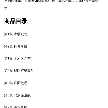
萃的优等生。可是偏偏就是这样的一位优等生，却在科考中落榜
了。
商品目录
第1集 求学威龙
第2集 科考落榜
第3集 土木堡之变
第4集 群臣打架事件
第5集 直面危局
第6集 北京保卫战
第7集 南宫复辟