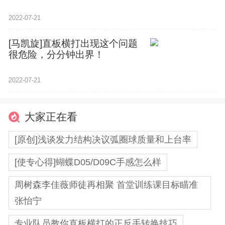
力打中间
2022-07-21
[马凯旋]直板横打出现这个问题
很危险，分分钟出界！
2022-07-21
大家正在看
[原创]浅谈发力结构决议弧圈球质量和上台率
[使专心得]蝴蝶D05/D09C手感怎么样
周树森李佳薇师徒再相聚 首堂训练课目标瞄准
张怡宁
专业队员教你直板横打的正反手转换技巧