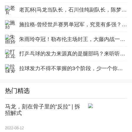
老瓦杯|马龙当队长，石川佳纯副队长，陈梦参加比赛
施拉格-曾经世乒赛男单冠军，究竟有多强？以及近况！
朱雨玲夺冠！勒布伦主场封王，大藤内战一串三，张本兄妹饮恨亚军！
打乒乓球的发力来源真的是腿部吗？来听听专业人士怎么说！
拉球发力不得不掌握的3个阶段，少一个你的质量都上不去！
热门精选
马龙，刻在骨子里的“反拉” | 拆
招解式
2022-08-12