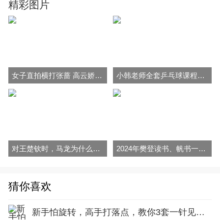
精彩图片
女子直拍横打张蔷 高云娇 穆静毓挑拉打 拧全套乒乓教学视频
小韩老师全套乒乓球课程视频勾手发球拉球 拧拉 对付长胶
对王楚钦时，马龙为什么要改用逆旋转发球？
2024年樊登读书、帆书一整年视频音频和文字解说全集网盘或U盘
猜你喜欢
新手怕旋转，高手打落点，教你3套一针见血的落点战术