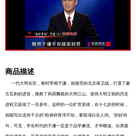
商品描述
一代大明名臣，救时宰相于谦，他领导的北京保卫战，打退了蒙
古瓦剌的进攻，挽救了风雨飘摇的大明江山。使得大明王朝的历史
进程又延续了一百多年。这样的一位旷世英雄，在十七岁的时候，
就能写出流传千古的“粉身碎骨浑不怕，要留清白在人间。”的好诗
句，可见，学生时代的于谦一定是个品学兼优、才华横溢、出类拔