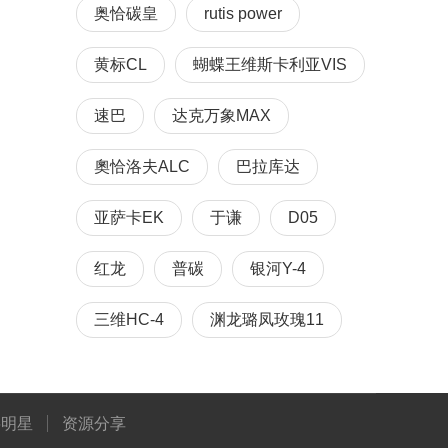
奥恰碳皇
rutis power
黄标CL
蝴蝶王维斯卡利亚VIS
速巴
达克万象MAX
奧恰洛夫ALC
巴拉库达
亚萨卡EK
于谦
D05
红龙
普碳
银河Y-4
三维HC-4
渊龙璐凤玫瑰11
将明星
资源分享