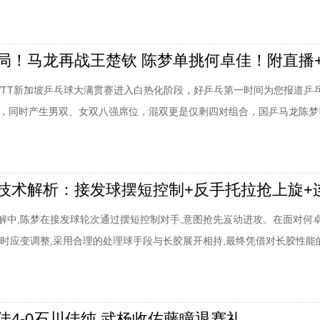
日，WTT新加坡乒乓球大满贯赛进入白热化阶段，好乒乓第一时间为您报道乒
炉，同时产生男双、女双八强席位，混双更是仅剩四对组合，国乒马龙陈梦
门，男单世界冠军波尔，男双世界冠军法尔克/卡尔松被淘汰。昨天3月14
轮，奥运冠军陈梦迎战代表新加坡出战的曾尖，陈梦在先丢1局的情况下，
佳与加拿大的张默在前两局战
解中,陈梦在接发球轮次通过摆短控制对手,意图抢先岌动进攻。在面对何
及时应变调整,采用合理的处理球手段与长胶展开相持,最终凭借对长胶性能
意识压制对手通过两板坚定的反手进攻完成得分。陈梦乒乓球技术解析：
板形,触球时迅速借力并制动如图,陈梦使用相对稳定的平站位处理接发球,
以并没有急于在接发球环节拼
佳4-0石川佳纯 武杨收佐藤瞳退赛礼