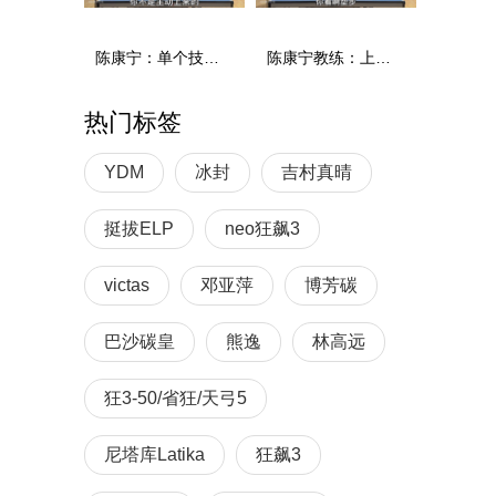
陈康宁：单个技术和综合能力
陈康宁教练：上单重心要倚到右屁股和右腿上，光上不行，为何要有重心呢？
热门标签
YDM
冰封
吉村真晴
挺拔ELP
neo狂飙3
victas
邓亚萍
博芳碳
巴沙碳皇
熊逸
林高远
狂3-50/省狂/天弓5
尼塔库Latika
狂飙3