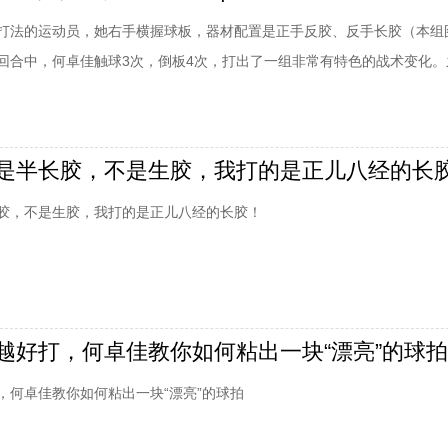
打法的运动员，她右手横握球板，器材配置是正手反胶、反手长胶（本组
回合中，何卓佳触球3次，倒板4次，打出了一组非常有特色的战术变化。
，是因为长胶打出的旋转变化主要取决于对方来球的旋转，如果对手非常
胶的使用者一般都会陷入比较被动的局面。何卓佳深知陈梦的技战术实力
些非常规的倒板变化，打出异于平常的节奏
是半长胶，不是生胶，我打的是正儿八经的长
胶，不是生胶，我打的是正儿八经的长胶！
越好打，何卓佳教你如何粘出一块“漂亮”的球拍
，何卓佳教你如何粘出一块“漂亮”的球拍