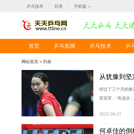
乒乓技术
目录
手机版
首页
乒乓新闻
乒乓技术
乒
网站首页
> 列表
从犹豫到坚
经过了三个月的集
双亚军，“有进步
手”，她熬过了一
2022-08-27
了自己的性格，在
很难，我在训练中
何卓佳的倒