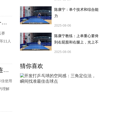
陈康宁：单个技术和综合能
力
波尔爆冷出局！马龙再战王楚钦 陈梦单挑何卓佳！附直播+赛程表
2025-08-06
乓赛
陈康宁教练：上单重心要倚
等11人
到右屁股和右腿上，光上不
行，为何要有重心呢？
日的比
2025-08-06
连扳3
猜你喜欢
陈梦乒乓球技术解析：接发球摆短控制+反手托拉抢上旋+连续发力打中间
卓佳使用
的理解
较长的
因为她的