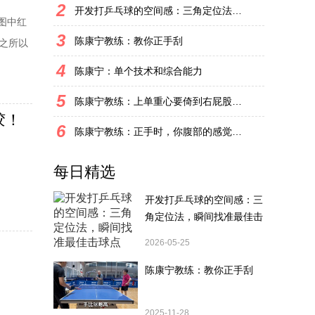
2
开发打乒乓球的空间感：三角定位法，瞬间找准最佳击球点
图中红
3
陈康宁教练：教你正手刮
之所以
了解长
4
陈康宁：单个技术和综合能力
很强，
5
陈康宁教练：上单重心要倚到右屁股和右腿上，光上不行，为何要有重心呢？
胶！
6
陈康宁教练：正手时，你腹部的感觉和屁股有什么不同？
每日精选
开发打乒乓球的空间感：三
角定位法，瞬间找准最佳击
球点
2026-05-25
陈康宁教练：教你正手刮
2025-11-28