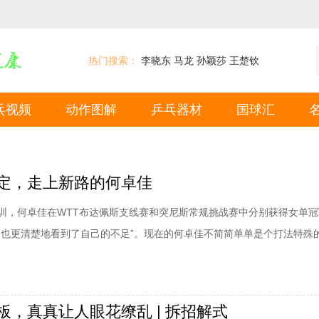
热门搜索：
李晓东
马龙
孙颖莎
王楚钦
乓视频
动作图解
乒乓器材
国球汇
定，走上新路的何卓佳
训，何卓佳在WTT布达佩斯支线赛和突尼斯常规挑战赛中分别获得女单冠
，也更清楚地看到了自己的不足”。现在的何卓佳不简简单单是个打法特殊的
段“仿佛怎么练都没有进步”的瓶颈期；她触底反弹重拾起了对打法的信心；
训练和比赛中加强进攻；她打出了一个从犹豫到坚定、全新的何卓佳。“
加强进攻有一段时间了，练得很
板，真真让人眼花缭乱 | 拆招解式