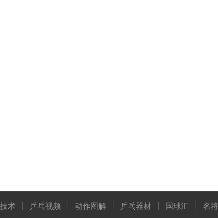
技术
乒乓视频
动作图解
乒乓器材
国球汇
名