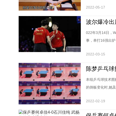
2022-05-17
022年3月14
事，单打16强出
晋级，爆出两场冷
2022-03-15
赛战况，女单第二
局成功逆转。何卓
本组乒乓球技术图
的倒板变化时,她
和积极主动的进攻
2022-02-19
求如何摆短:微立
后手能力很强,所
保乒赛何卓