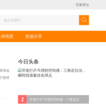
百家讲坛
名将明星
资源分享
今日头条
军和女
“怪球
她挑战
这个过程
1
开发打乒乓球的空间感：三角定位法，瞬间找准最佳击球点