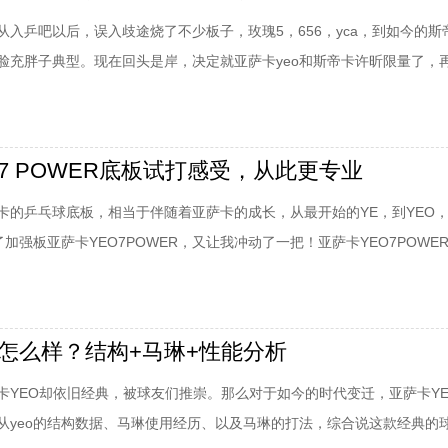
从入乒吧以后，误入歧途烧了不少板子，玫瑰5，656，yca，到如今的斯
脸充胖子典型。现在回头是岸，决定就亚萨卡yeo和斯帝卡许昕限量了，
剁手什么的吧。当然这是题外话。个人使用yeo有四五年了，当然纯粹是
yeo情节。yeo是直板神器，没的说！从控制的精确，手感的清晰，发力
板所追求的一种境界。当然
7 POWER底板试打感受，从此更专业
卡的乒乓球底板，相当于伴随着亚萨卡的成长，从最开始的YE，到YEO
了加强板亚萨卡YEO7POWER，又让我冲动了一把！亚萨卡YEO7POWE
POWER虽然官方称底板加厚有6mm,但我这只只有5.7mm，重量拿回来时是
和拍柄，重量会有稍许变化。我是右手直板双面反胶，之前所用得是日版Y
5克
O怎么样？结构+马琳+性能分析
卡YEO却依旧经典，被球友们推崇。那么对于如今的时代变迁，亚萨卡YE
从yeo的结构数据、马琳使用经历、以及马琳的打法，综合说这款经典的