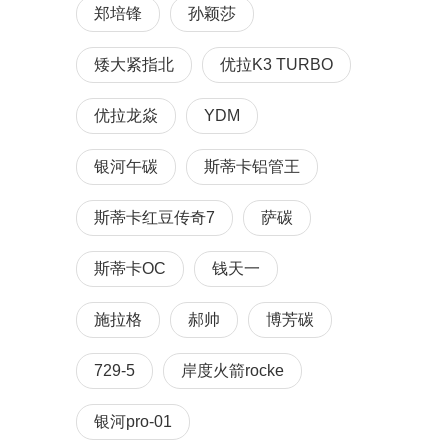
郑培锋
孙颖莎
矮大紧指北
优拉K3 TURBO
优拉龙焱
YDM
银河午碳
斯蒂卡铝管王
斯蒂卡红豆传奇7
萨碳
斯蒂卡OC
钱天一
施拉格
郝帅
博芳碳
729-5
岸度火箭rocke
银河pro-01