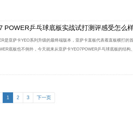
递性好，发力轻快。击球的声音也非常悦耳。在反手位的攻打练习中，亚
确，量大小收放自如，发力弹击，球的速度快，力量大，弧线低平，杀伤力
卡yeo7攻打的手感同
O7 POWER乒乓球底板实战试打测评感受怎么
OWER是亚萨卡YEO系列升级的最终端版本，亚萨卡直板代表着直板横打的
OWER底板也不例外，今天就来从亚萨卡YEO7POWER乒乓球底板的结构
方面深度试打，体会这款球拍的到底怎么样给大家一个参考。亚萨卡
乒乓球底板实战试打测评结构：板身薄但重量不轻实测中亚萨卡YEO7POWE
，在纤维板中这个厚度
1
2
3
下一页