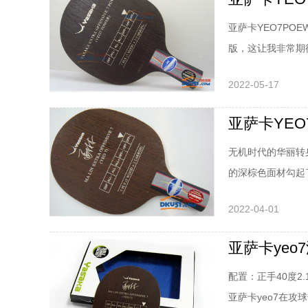
亚萨卡YEO7PO
版，这让我非常期待
行比较。亚萨卡Y
2022-05-17
计家，算式家族面
角。亚萨卡YEO7
亚萨卡YE
无机时代的华丽转
的深棕色面材勾起
萨卡YEO7乒乓
2022-04-01
透明的涂层，应该
大强于有机胶水，
亚萨卡ye
配置：正手40度2
亚萨卡yeo7在