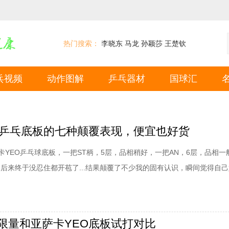
热门搜索：
李晓东
马龙
孙颖莎
王楚钦
乓视频
动作图解
乒乓器材
国球汇
O乒乓底板的七种颠覆表现，便宜也好货
卡YEO乒乓球底板，一把ST柄，5层，品相稍好，一把AN，6层，品相一
，后来终于没忍住都开苞了...结果颠覆了不少我的固有认识，瞬间觉得自
一：5层比6层好打？结论是都一样！即便是5层的品相稍好——所谓稍好也就
而已，但也打不出来明显的区别，我是站稳近台，最多退1—1.5米，也没
的感觉，所以（品
限量和亚萨卡YEO底板试打对比