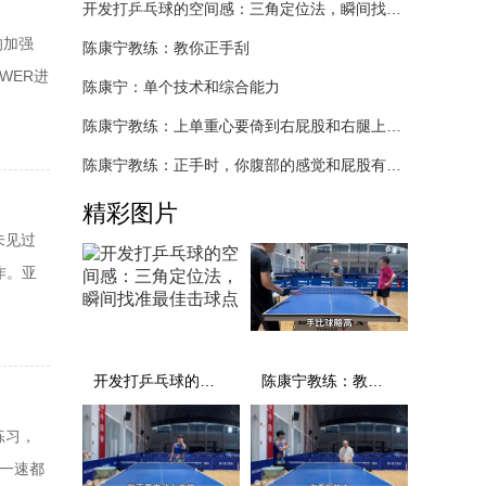
开发打乒乓球的空间感：三角定位法，瞬间找准最佳击球点
的加强
陈康宁教练：教你正手刮
WER进
陈康宁：单个技术和综合能力
同一个设
陈康宁教练：上单重心要倚到右屁股和右腿上，光上不行，为何要有重心呢？
评的主
陈康宁教练：正手时，你腹部的感觉和屁股有什么不同？
精彩图片
未见过
作。亚
有一层
作用大
开发打乒乓球的空间感：三角定位法，瞬间找准最佳击球点
陈康宁教练：教你正手刮
练习，
和一速都