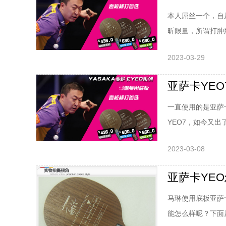
本人屌丝一个，自
昕限量，所谓打肿
按乒吧老规矩直播
2023-03-29
打。所以多少有些
都可以说达到了直
亚萨卡YEO
一直使用的是亚萨
YEO7，如今又出
结构亚萨卡YEO7
2023-03-08
克，经过打磨拍肩
厚度6mm，重约8
亚萨卡YE
马琳使用底板亚萨
能怎么样呢？下面