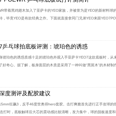
EWR带着黑鸡翅木加入了亚萨卡的YEO家族，并被誉为是YEO的新材料球
，毕竟YEO是有款经典之作。下面就直接拿同门兄弟YEO来跟YEO7PO
EO7POEWR乒乓球底板试打评测简评：外观首先，外观上看基本是出自
谱了，最大的不同就是在5层木里埋下了两层的薄碳素，这就是今天要测
POEWR乒乓
O7乒乓球拍底板评测：琥珀色的诱惑
身琥珀色的诱惑质感十足的琥珀色外观入手亚萨卡YEO7这款底板时，从
了好奇心。据了解，板身面层的木质是采用了一种叫做“黑斑木”的木材制
球拍底板评测：外观从外观上看，黑斑木木质纹理很深，比较粗糙，而层上
是防止拉丝的处理，在无机水溶性粘合剂越来越普及的今天，由于其粘合
在撕套胶的时候稍不注意就会把套胶的
o7深度测评及配胶建议
.15mm狂飙3，反手46度世奥得hero套胶。击打爽脆首先进行正手攻球的
攻球击打时，底板触球后大芯的震动感比较清晰，发力集中，球的脱板速度