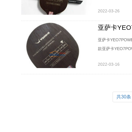
非常出色，力量传
2022-03-26
yeo7的落点精
色，综合看来，亚萨
亚萨卡YE
亚萨卡YEO7P
款亚萨卡YEO7P
性，手感，底劲等
2022-03-16
YEO7POWER
的厚度为5.9毫米
共30条