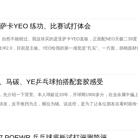
、亚萨卡YEO怎么样？结构和数据。结构为：面材黑胡桃木+力材云杉+大
胡桃木。板面长度16.4cm，宽度14.85cm，厚度5.9mm，手柄长8.29
，厚
亚萨卡YEO 练功、比赛试打体会
，自然不能错过。我这块买的是亚萨卡YEO直板，正面配NEO天极二39度
配敏冲2.0，目前是主板。YEO给我的第一感觉是“扎实”。一方面，胡桃面
支撑力，摆短、发短球很容易；另一方面，云杉力材和阿尤斯大芯提供了
里十分有数。亚萨卡YEO底板体会用YEO的人都知道一个神话，那就是“打
有经过专业训练的人
O、马碳、YE乒乓球拍搭配套胶感受
，先介绍一下背景。本人球龄近20年，开球网1900多分，在业余属中偏
快攻，反手推挡为主，横拉为辅。说这些，是为了让各位朋友在看时能有
人对器材的感受是不同的，无论写评测还是看评测，最好都能有个参考标准
球拍，YE3年，YCA3年，YEO4年。其中，YE、YCA经手的球拍各10
目前为止近20块。
7 POEWR 乒乓球底板试打评测简评