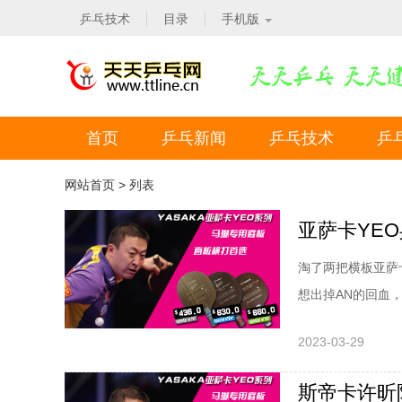
乒乓技术
目录
手机版
首页
乒乓新闻
乒乓技术
乒
网站首页
> 列表
亚萨卡YE
淘了两把横板亚萨
想出掉AN的回血
的感觉...颠覆
2023-03-29
点气孔，云杉稍密
谓6层底劲好一些
斯帝卡许昕