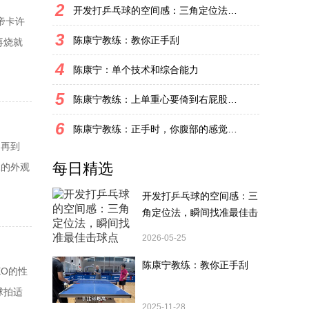
2
开发打乒乓球的空间感：三角定位法，瞬间找准最佳击球点
帝卡许
3
陈康宁教练：教你正手刮
再烧就
业余瞎
4
陈康宁：单个技术和综合能力
的爽快，
5
陈康宁教练：上单重心要倚到右屁股和右腿上，光上不行，为何要有重心呢？
6
陈康宁教练：正手时，你腹部的感觉和屁股有什么不同？
，再到
每日精选
R的外观
85.7
开发打乒乓球的空间感：三
EO，
角定位法，瞬间找准最佳击
球点
2026-05-25
陈康宁教练：教你正手刮
O的性
球拍适
2025-11-28