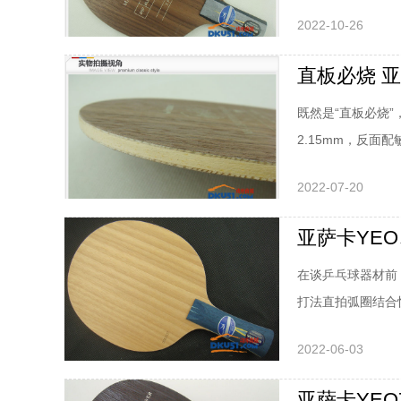
合哪类人使用。1
2022-10-26
斯+力材云杉+面材黑
柄顶部宽3.27cm
直板必烧 
既然是“直板必烧”
2.15mm，反面
处理小球时足够的
2022-07-20
底劲，发力拉时心
的面材”。传说只
亚萨卡YE
在谈乒乓球器材前
打法直拍弧圈结合
标准。不同水平的
2022-06-03
年前开始使用亚萨卡
YEO经手的球拍到
亚萨卡YEO