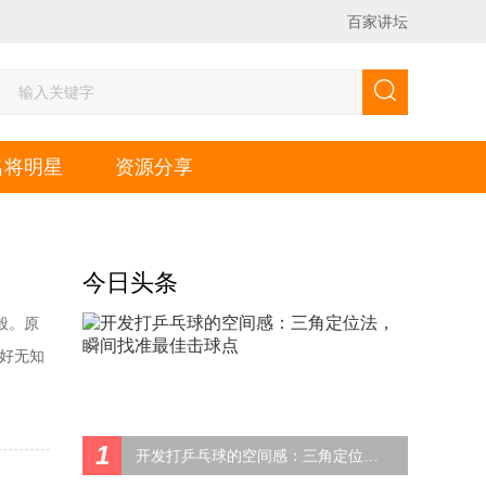
百家讲坛
名将明星
资源分享
今日头条
般。原
己好无知
是大芯多
打出所
1
开发打乒乓球的空间感：三角定位法，瞬间找准最佳击球点