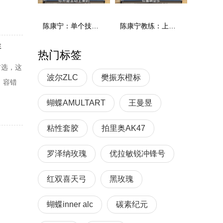
萨卡
十分出
陈康宁：单个技术和综合能力
陈康宁教练：上单重心要倚到右屁股和右腿上，光上不行，为何要有重心呢？
样
热门标签
首选，这
波尔ZLC
樊振东橙标
、容错
蝴蝶AMULTART
王曼昱
R底板
粘性套胶
拍里奥AK47
罗泽纳玫瑰
优拉敏锐冲锋号
红双喜天弓
黑玫瑰
蝴蝶inner alc
碳素纪元