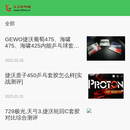
全部
GEWO捷沃葡萄475、海啸
475、海啸425内能乒乓球套胶
试打评测对比
2022-02-26
捷沃质子450乒乓套胶怎么样[实
战测评]
2022-01-31
729极光,天弓3,捷沃轮回C套胶
对比综合测评