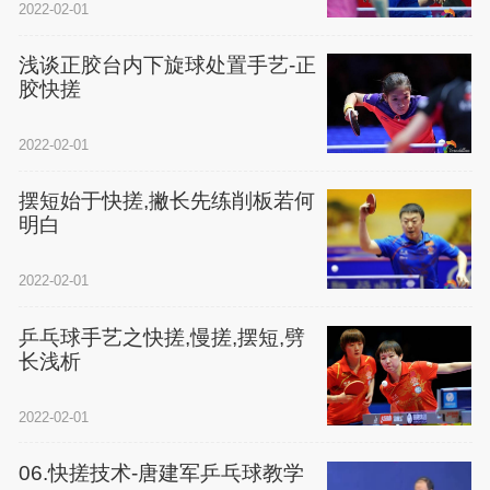
2022-02-01
浅谈正胶台内下旋球处置手艺-正
胶快搓
2022-02-01
摆短始于快搓,撇长先练削板若何
明白
2022-02-01
乒乓球手艺之快搓,慢搓,摆短,劈
长浅析
2022-02-01
06.快搓技术-唐建军乒乓球教学