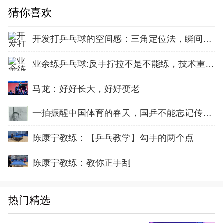
猜你喜欢
开发打乒乓球的空间感：三角定位法，瞬间找准最佳击球点
业余练乒乓球:反手拧拉不是不能练，技术重点就不在手上
马龙：好好长大，好好变老
一拍振醒中国体育的春天，国乒不能忘记传奇前辈这份初心！
陈康宁教练：【乒乓教学】勾手的两个点
陈康宁教练：教你正手刮
热门精选