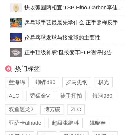
快攻弧圈两相宜:TSP Hino-Carbon李佳薇底板测评
乒乓球手艺最最先学什么,正手照样反手
论乒乓球发球与接发球的主要性
正手顶级神胶:挺拔变革ELP测评报告
热门标签
蓝海绵
蝴蝶d80
罗马史纲
极光
ALC
骄猛金V
徒手挥拍
银河980
双鱼速龙2
博芳碳
ZLC
亚萨卡alnade
超级张继科
姚晓春