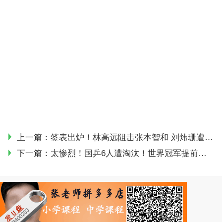
上一篇：
签表出炉！林高远阻击张本智和 刘炜珊遭遇张本美和 附直播赛程表
下一篇：
太惨烈！国乒6人遭淘汰！世界冠军提前出局，男单名将0-3日本选手