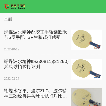
全部
蝴蝶波尔精神配胶正手骄猛欧米
茄5反手配TSP生胶试打感受
2022-10-12
蝴蝶波尔精神tbs(30811)(21290)
乒乓球拍试打评测
2022-03-24
蝴蝶水谷隼、波尔ZLC、波尔精
神三款经典乒乓球拍试打对比感
受