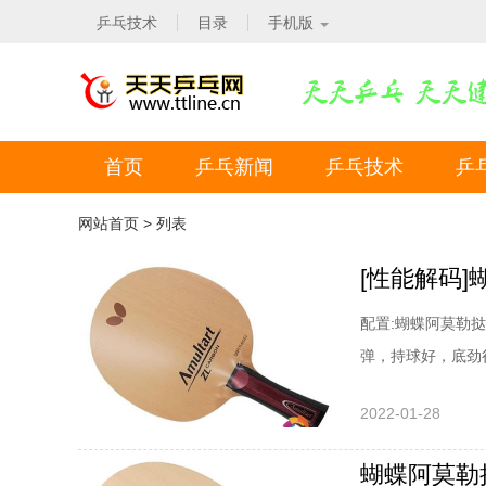
乒乓技术
目录
手机版
首页
乒乓新闻
乒乓技术
乒
网站首页
> 列表
[性能解码]
配置:蝴蝶阿莫勒挞
弹，持球好，底劲
错，而桧的喷劲也
2022-01-28
多以挑，拧为主，
冲--没问题，好
蝴蝶阿莫勒挞