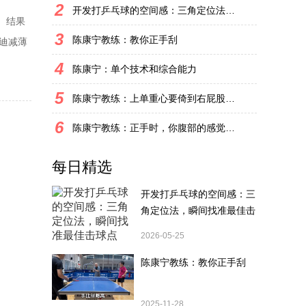
2
开发打乒乓球的空间感：三角定位法，瞬间找准最佳击球点
。结果
3
陈康宁教练：教你正手刮
雷迪减薄
广告里说
4
陈康宁：单个技术和综合能力
依然每
5
陈康宁教练：上单重心要倚到右屁股和右腿上，光上不行，为何要有重心呢？
6
陈康宁教练：正手时，你腹部的感觉和屁股有什么不同？
每日精选
开发打乒乓球的空间感：三
角定位法，瞬间找准最佳击
球点
2026-05-25
陈康宁教练：教你正手刮
2025-11-28