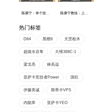
陈康宁：单个技术和综合能力
陈康宁教练：上单重心要倚到右屁股和右腿上，光上不行，为何要有重心呢？
热门标签
D64
黑檀6
天罡桧木
超级水谷隼
大维388C-1
梁戈亮
林高远
亚萨卡竞技者Power
国狂
伊藤美诚
斯蒂卡VPS
内能草
亚萨卡YEO