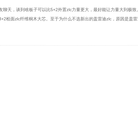
友聊天，谈到啥板子可以比5+2外置zlc力量更大，最好能让力量大到极致
+2桧面zlc纤维桐木大芯。至于为什么不选新出的盖雷迪zlc，原因是盖
喷弹的味道少了很多，有违寻找力量大的底板的初衷。而且盖z也更硬，
手柄实在是太丑，就转而选择了阿姆塔特。阿姆塔特这个板子没有停产，
2005年前后吧，两