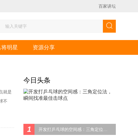
百家讲坛
名将明星
资源分享
今日头条
点就是
球不
主动，
拉，抢
1
开发打乒乓球的空间感：三角定位法，瞬间找准最佳击球点