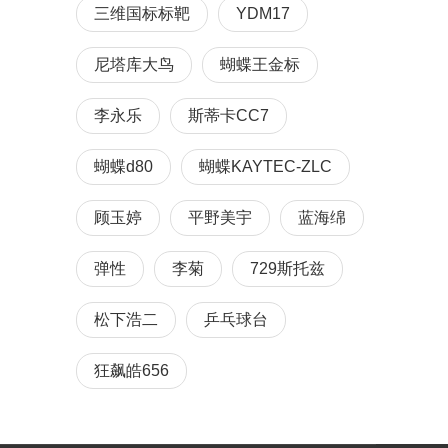
三维国标标靶
YDM17
尼塔库大鸟
蝴蝶王金标
李永乐
斯蒂卡CC7
蝴蝶d80
蝴蝶KAYTEC-ZLC
顾玉婷
平野美宇
蓝海绵
弹性
李菊
729斯托兹
松下浩二
乒乓球台
狂飙皓656