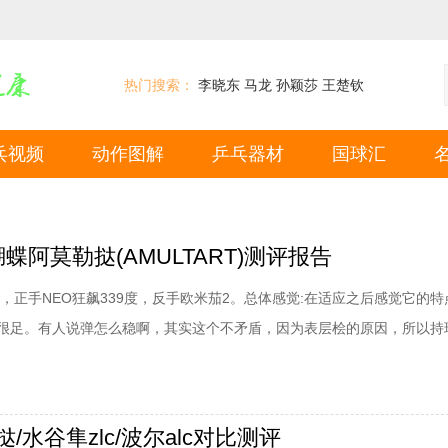
热门搜索：
李晓东
马龙
孙颖莎
王楚钦
乓视频
动作图解
乒乓器材
国球汇
蝴蝶阿莫勒挞(AMULTART)测评报告
，正手NEO狂飙339度，反手欧米茄2。总体感觉:在适应之后感觉它的特
很足。有人说弹怎么稳啊，其实这个不矛盾，因为表层桧的原因，所以持
有，尤其是桧的厚度还是相对来说很厚的。台内，收放自如，我小球比较
正手出机会的暴挑非常爽，不可言喻，由于稳定又不会失误过多。近台抢
控制，能发挥出底劲和持球优异性，近
/水谷隼zlc/波尔alc对比测评