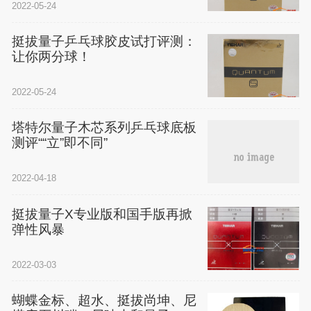
2022-05-24
挺拔量子乒乓球胶皮试打评测：
让你两分球！
2022-05-24
塔特尔量子木芯系列乒乓球底板
测评““立”即不同”
2022-04-18
挺拔量子X专业版和国手版再掀
弹性风暴
2022-03-03
蝴蝶金标、超水、挺拔尚坤、尼