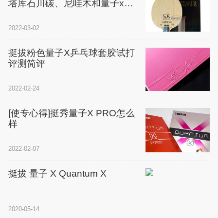
塔库石川碳、尼哇木和量子x试
打对比感受
2022-03-02
挺拔粉色量子X乒乓球套胶试打
评测简评
2022-02-24
[使专心得]挺秀量子X PRO怎么
样
2022-02-07
挺拔 量子 X Quantum X
2020-05-14