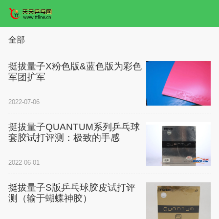
全部
挺拔量子X粉色版&蓝色版为彩色
军团扩军
2022-07-06
挺拔量子QUANTUM系列乒乓球
套胶试打评测：极致的手感
2022-06-01
挺拔量子S版乒乓球胶皮试打评
测（输于蝴蝶神胶）