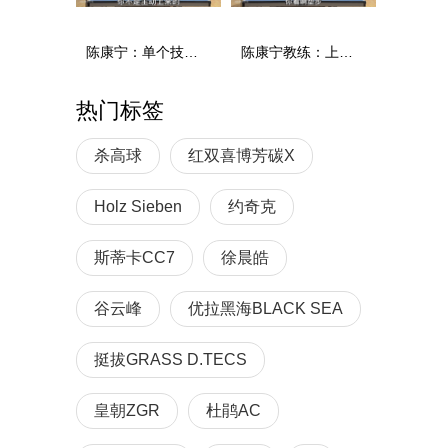
陈康宁：单个技术和综合能力
陈康宁教练：上单重心要倚到右屁股和右腿上，光上不行，为何要有重心呢？
热门标签
杀高球
红双喜博芳碳X
Holz Sieben
约奇克
斯蒂卡CC7
徐晨皓
谷云峰
优拉黑海BLACK SEA
挺拔GRASS D.TECS
皇朝ZGR
杜鹃AC