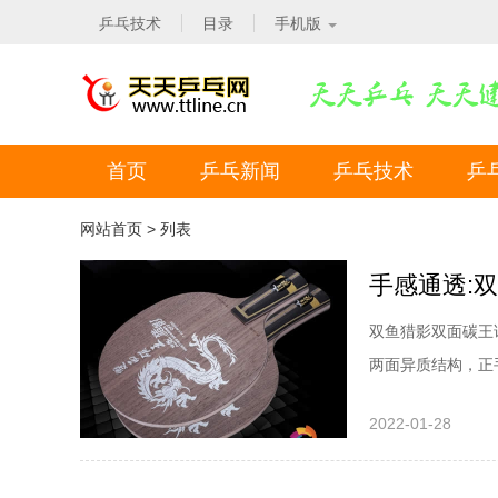
乒乓技术
目录
手机版
首页
乒乓新闻
乒乓技术
乒
网站首页
> 列表
手感通透:
双鱼猎影双面碳王
两面异质结构，正
上更为宽广，如狂飚
2022-01-28
质，同时也能够更
的。还可以搭配颗