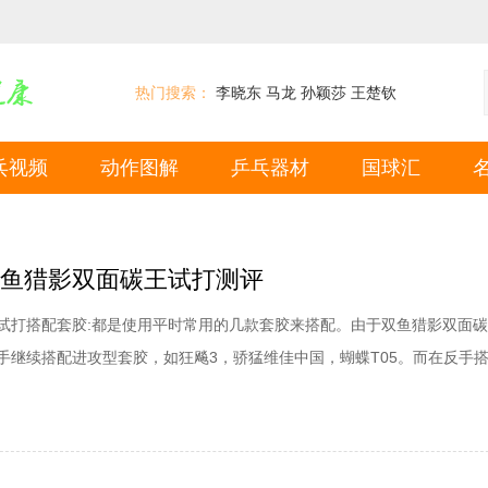
热门搜索：
李晓东
马龙
孙颖莎
王楚钦
乓视频
动作图解
乒乓器材
国球汇
双鱼猎影双面碳王试打测评
试打搭配套胶:都是使用平时常用的几款套胶来搭配。由于双鱼猎影双面
手继续搭配进攻型套胶，如狂飚3，骄猛维佳中国，蝴蝶T05。而在反手
3-50，挺拔5QVIP，蝴蝶T64等都十分适合，突出了正反手两面结构上
好的体现底板的内部能量。当然如果搭配性价比较高的国产套胶也是完全
粒胶，这样的搭配在个人的打法