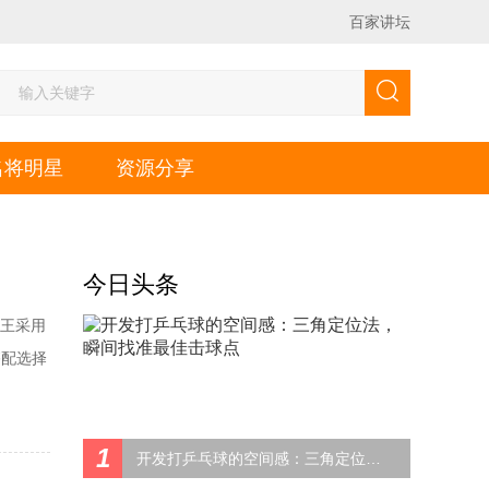
百家讲坛
名将明星
资源分享
今日头条
碳王采用
搭配选择
的异
可以
1
开发打乒乓球的空间感：三角定位法，瞬间找准最佳击球点