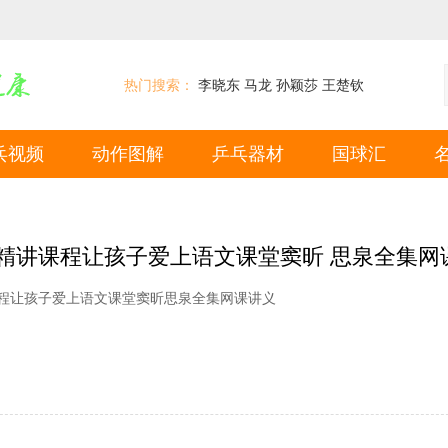
热门搜索：
李晓东
马龙
孙颖莎
王楚钦
乓视频
动作图解
乒乓器材
国球汇
程让孩子爱上语文课堂窦昕思泉全集网课讲义