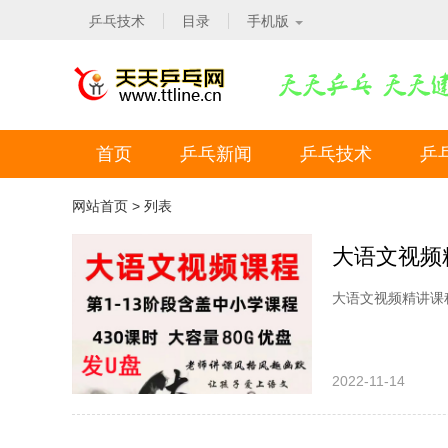
乒乓技术
目录
手机版
首页
乒乓新闻
乒乓技术
乒
网站首页
> 列表
大语文视频精讲课
2022-11-14