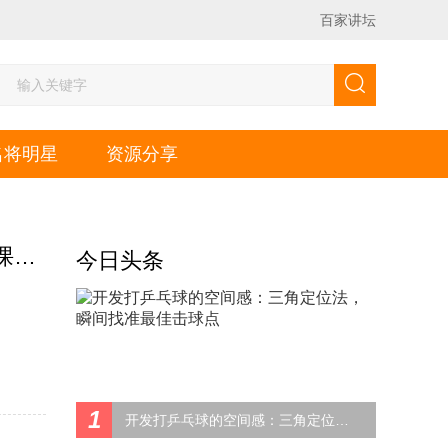
百家讲坛
名将明星
资源分享
大语文视频精讲课程让孩子爱上语文课堂窦昕 思泉全集网课讲义
今日头条
1
开发打乒乓球的空间感：三角定位法，瞬间找准最佳击球点