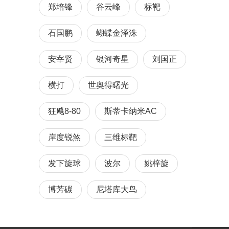
郑培锋
谷云峰
标靶
石国鹏
蝴蝶金泽洙
安宰贤
银河奇星
刘国正
横打
世奥得曙光
狂飚8-80
斯蒂卡纳米AC
岸度锐煞
三维标靶
发下旋球
波尔
姚梓旋
博芳碳
尼塔库大鸟