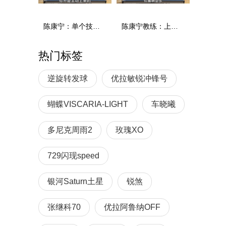
陈康宁：单个技术和综合能力
陈康宁教练：上单重心要倚到右屁股和右腿上，光上不行，为何要有重心呢？
热门标签
逆旋转发球
优拉敏锐冲锋号
蝴蝶VISCARIA-LIGHT
车晓曦
多尼克周雨2
玫瑰XO
729闪现speed
银河Saturn土星
锐煞
张继科70
优拉阿鲁纳OFF