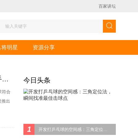
百家讲坛
名将明星
资源分享
TIBHAR挺拔混动K1乒乓球套胶试打评测：德系荣耀、正手之道
今日头条
求符合
发推出
彰显了新
数据：
1
开发打乒乓球的空间感：三角定位法，瞬间找准最佳击球点