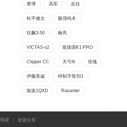
赛博
高军
反拉
松平健太
极强纯木
狂飙3-50
杨亮
VICTAS-s2
挺拔国K1 PRO
Clipper CC
天弓III
玫瑰
伊藤美诚
特制字母301
挺拔1QXD
Rasanter
将明星
资源分享