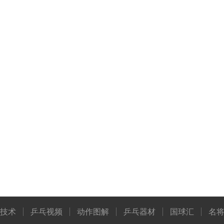
技术
乒乓视频
动作图解
乒乓器材
国球汇
名