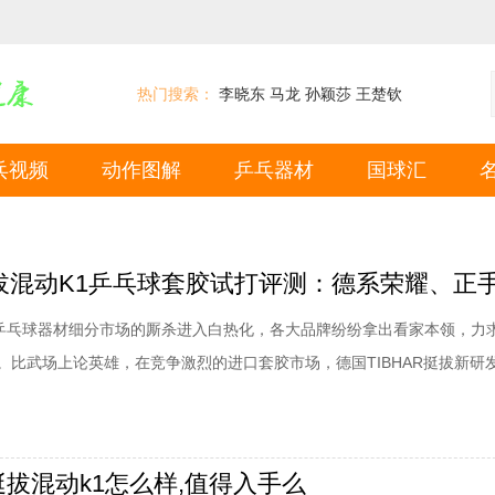
热门搜索：
李晓东
马龙
孙颖莎
王楚钦
乓视频
动作图解
乒乓器材
国球汇
，乒乓球器材细分市场的厮杀进入白热化，各大品牌纷纷拿出看家本领，力
。比武场上论英雄，在竞争激烈的进口套胶市场，德国TIBHAR挺拔新研
动K1”套胶凭借“高粘性、高动力、高旋转”的卓越表现，凸显自身英雄地位，
英雄气概。TIBHAR挺拔混动K1乒乓球套胶试打评测：官方介绍挺拔官方
动K1套胶S
挺拔混动k1怎么样,值得入手么