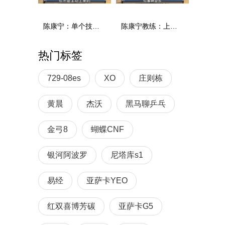
陈康宁：单个技术和综合能力
陈康宁教练：上单重心要倚到右屁股和右腿上，光上不行，为何要有重心呢？
热门标签
729-08es
XO
庄则栋
黄晨
杰沃
黑马聊乒乓
金弓8
蝴蝶CNF
银河阿波罗
尼塔库s1
易经
亚萨卡YEO
红双喜博芳碳
亚萨卡G5