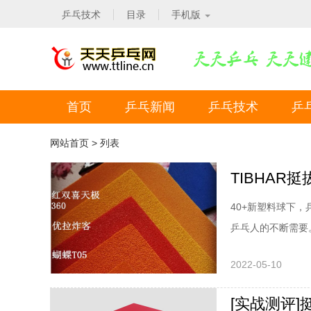
乒乓技术
目录
手机版
首页
乒乓新闻
乒乓技术
乒
网站首页
> 列表
40+新塑料球下
乒乓人的不断需要
的“HYBRID混
2022-05-10
塑时代立足乱世的
品名：HYBRID混
[实战测评]