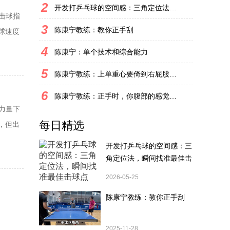
2
开发打乒乓球的空间感：三角定位法，瞬间找准最佳击球点
击球指
3
陈康宁教练：教你正手刮
球速度
4
陈康宁：单个技术和综合能力
5
陈康宁教练：上单重心要倚到右屁股和右腿上，光上不行，为何要有重心呢？
6
陈康宁教练：正手时，你腹部的感觉和屁股有什么不同？
力量下
每日精选
，但出
.
开发打乒乓球的空间感：三
角定位法，瞬间找准最佳击
球点
2026-05-25
陈康宁教练：教你正手刮
2025-11-28