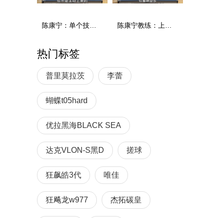
陈康宁：单个技术和综合能力
陈康宁教练：上单重心要倚到右屁股和右腿上，光上不行，为何要有重心呢？
热门标签
普里莫拉茨
李蕾
蝴蝶t05hard
优拉黑海BLACK SEA
达克VLON-S黑D
搓球
狂飙皓3代
唯佳
狂飚龙w977
杰拓碳皇