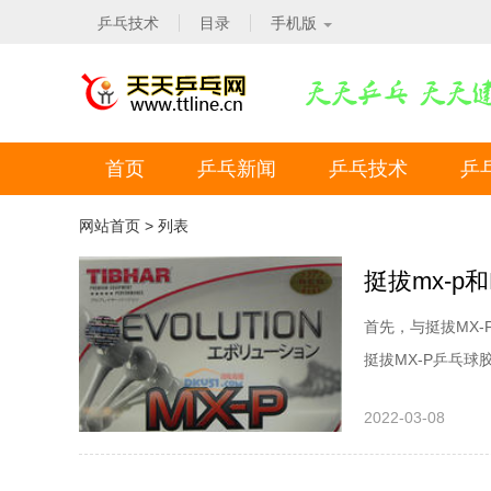
乒乓技术
目录
手机版
首页
乒乓新闻
乒乓技术
乒
网站首页
> 列表
挺拔mx-p
首先，与挺拔MX
挺拔MX-P乒乓
有相同的抵抗力。
2022-03-08
绵插入，阻力会变得
挺拔MX-P乒乓球