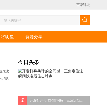
百家讲坛
名将明星
资源分享
今日头条
阻尼比
间均具
但一旦海
时，使用
1
开发打乒乓球的空间感：三角定位法，瞬间找准最佳击球点