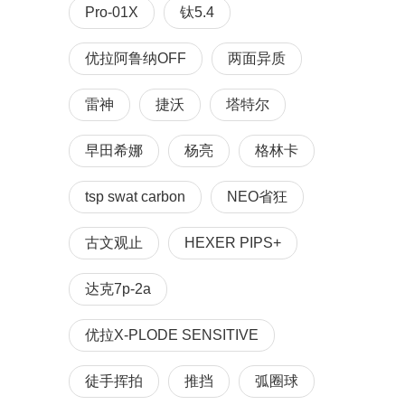
Pro-01X
钛5.4
优拉阿鲁纳OFF
两面异质
雷神
捷沃
塔特尔
早田希娜
杨亮
格林卡
tsp swat carbon
NEO省狂
古文观止
HEXER PIPS+
达克7p-2a
优拉X-PLODE SENSITIVE
徒手挥拍
推挡
弧圈球