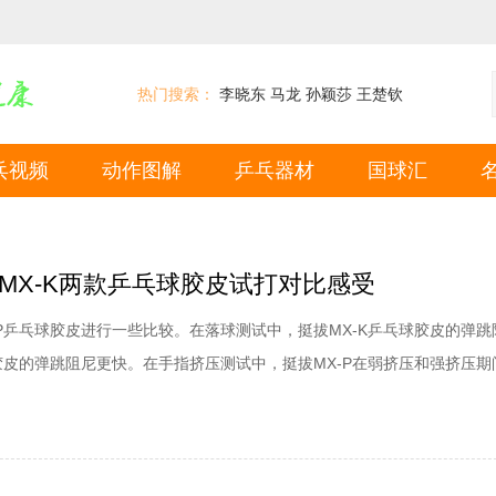
热门搜索：
李晓东
马龙
孙颖莎
王楚钦
乓视频
动作图解
乒乓器材
国球汇
和MX-K两款乒乓球胶皮试打对比感受
-P乒乓球胶皮进行一些比较。在落球测试中，挺拔MX-K乒乓球胶皮的弹跳
球胶皮的弹跳阻尼更快。在手指挤压测试中，挺拔MX-P在弱挤压和强挤压期
挺拔MX-K乒乓球胶皮的不同之处在于，虽然挤压不牢固，但感觉柔软，
更强。TIBHAR挺拔变革能量EVOLUTIONMX-P乒乓球内能套胶击球
胶皮时，