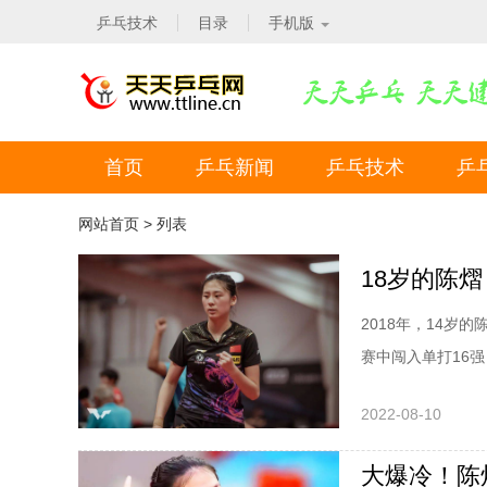
乒乓技术
目录
手机版
首页
乒乓新闻
乒乓技术
乒
网站首页
> 列表
18岁的陈
2018年，14
赛中闯入单打16
及，一起袭来的腰
2022-08-10
经历一次次自我怀
年常规挑战赛哈维