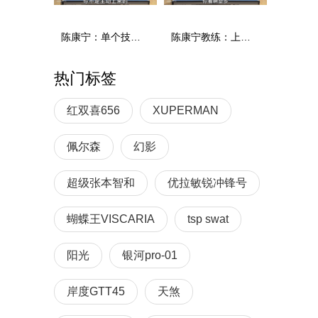
陈康宁：单个技术和综合能力
陈康宁教练：上单重心要倚到右屁股和右腿上，光上不行，为何要有重心呢？
热门标签
红双喜656
XUPERMAN
佩尔森
幻影
超级张本智和
优拉敏锐冲锋号
蝴蝶王VISCARIA
tsp swat
阳光
银河pro-01
岸度GTT45
天煞