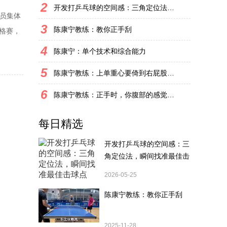
2
开发打乒乓球的空间感：三角定位法，瞬间找准最佳击球点
队员集体
3
陈康宁教练：教你正手刮
格赛，
美和在
4
陈康宁：单个技术和综合能力
得了世少
5
陈康宁教练：上单重心要倚到右屁股和右腿上，光上不行，为何要有重心呢？
6
陈康宁教练：正手时，你腹部的感觉和屁股有什么不同？
每日精选
开发打乒乓球的空间感：三
角定位法，瞬间找准最佳击
球点
2026-05-25
陈康宁教练：教你正手刮
2025-11-28