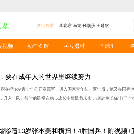
热门搜索：
李晓东
马龙
孙颖莎
王楚钦
乓视频
动作图解
乒乓器材
国球汇
熠：要在成年人的世界里继续努力
岁的陈熠夺得多站青少年公开赛冠军，进入国家青年队。两年后，她又在国乒
强，升入一队。彼时的陈熠在稳步成长中憧憬着未来，却被“生长痛”打了个
伤、腕伤让她感受到“从没有过那样强烈的疼痛感”。成长阵痛的背后，也
疑，学会接受不完美的自己的过程。终于在18岁生日前夕，陈熠夺得了W
若夫站U19冠军。时隔三