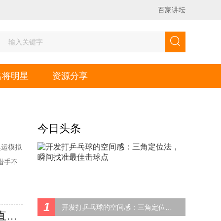
百家讲坛
名将明星
资源分享
今日头条
奥运模拟
措手不
是陈熠
TT青少
1
开发打乒乓球的空间感：三角定位法，瞬间找准最佳击球点
大爆冷！陈熠惨遭13岁张本美和横扫！4胜国乒！附视频+直播表