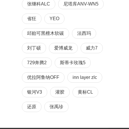
张继科ALC
尼塔库ANV-WN5
省狂
YEO
邱贻可黑檀木软碳
法西玛
刘丁硕
爱博威龙
威力7
729奔腾2
斯蒂卡玫瑰5
优拉阿鲁纳OFF
inn layer zlc
银河V3
灌胶
黄标CL
还原
张禹珍