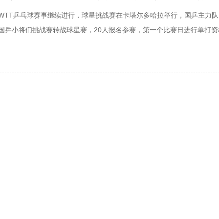
日，WTT乒乓球赛事继续进行，球星挑战赛在卡塔尔多哈拉举行，国乒主力
国乒小将们挑战赛转战球星赛，20人报名参赛，第一个比赛日进行单打资
对阵日本新星张本美和，结果陈熠连输三局惨遭张本美和淘汰，这是张本
队员。陈熠出生于2004年，今年17岁，世界排名第258位！她曾经获
年进入国家队，陈熠是