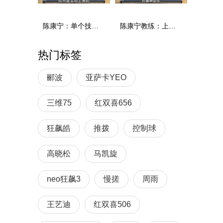
陈康宁：单个技术和综合能力
陈康宁教练：上单重心要倚到右屁股和右腿上，光上不行，为何要有重心呢？
热门标签
郦波
亚萨卡YEO
三维75
红双喜656
狂飙皓
推拨
控制球
高晓松
马凯旋
neo狂飙3
慢搓
周雨
王艺迪
红双喜506