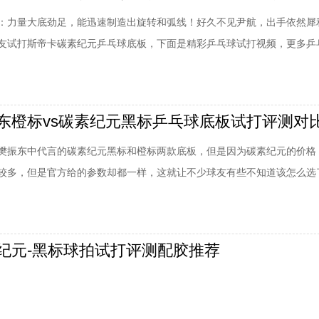
：力量大底劲足，能迅速制造出旋转和弧线！好久不见尹航，出手依然犀
友试打斯帝卡碳素纪元乒乓球底板，下面是精彩乒乓球试打视频，更多乒
库商城乒乓球频道！评测斯帝卡碳素纪元底板正手樊系H，反手DNApro
手尹航相信大家一定都很熟悉了。右手横板两面反胶弧圈结合快攻打法，
扎实，球感好，打球很有灵气。200
樊振东中代言的碳素纪元黑标和橙标两款底板，但是因为碳素纪元的价格
较多，但是官方给的参数却都一样，这就让不少球友有些不知道该怎么选
斯帝卡樊振东橙标vs碳素纪元黑标的试打评测对比的视频！看看这两款球
纪元-黑标球拍试打评测配胶推荐