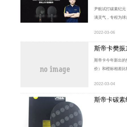
尹航试打碳素纪元
满灵气，专程为球
打评测视频尽在动
2022-03-06
中国乒乓球男队选
实力均衡，基本功
斯帝卡今年新出的
价）和橙标相差比
面是球友专门针对
2022-03-04
用上有什么不同？
斯帝卡碳素