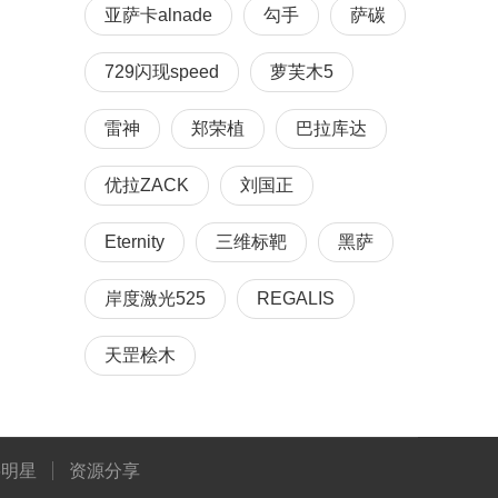
亚萨卡alnade
勾手
萨碳
729闪现speed
萝芙木5
雷神
郑荣植
巴拉库达
优拉ZACK
刘国正
Eternity
三维标靶
黑萨
岸度激光525
REGALIS
天罡桧木
将明星
资源分享