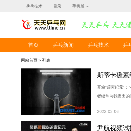
乒乓技术
目录
手机版
首页
乒乓新闻
乒乓技术
乒
网站首页
> 列表
斯蒂卡碳素
开箱“碳素纪元”：
者经常向我提出的
调整。而斯帝卡准
2022-03-06
的一种方案。斯蒂
年年初，樊振东个
尹航视频试