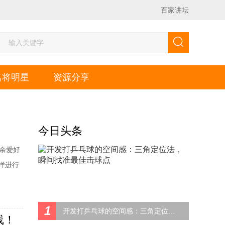
百家讲坛
名将明星
资源分享
今日头条
业余爱好
样进行
上问题
细节今
1
开发打乒乓球的空间感：三角定位法，瞬间找准最佳击球点
线！