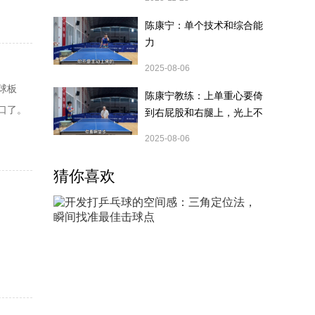
陈康宁：单个技术和综合能
力
2025-08-06
球板
陈康宁教练：上单重心要倚
口了。
到右屁股和右腿上，光上不
行，为何要有重心呢？
元，国
2025-08-06
小伙伴
猜你喜欢