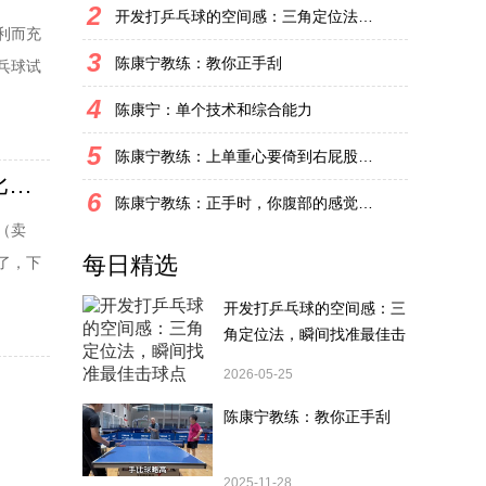
2
开发打乒乓球的空间感：三角定位法，瞬间找准最佳击球点
利而充
3
陈康宁教练：教你正手刮
乓球试
胶皮。原
4
陈康宁：单个技术和综合能力
正反手
5
陈康宁教练：上单重心要倚到右屁股和右腿上，光上不行，为何要有重心呢？
斯帝卡樊振东橙标vs碳素纪元黑标乒乓球底板试打评测对比视频！
6
陈康宁教练：正手时，你腹部的感觉和屁股有什么不同？
（卖
每日精选
了，下
拍在使
开发打乒乓球的空间感：三
角定位法，瞬间找准最佳击
球点
2026-05-25
陈康宁教练：教你正手刮
2025-11-28