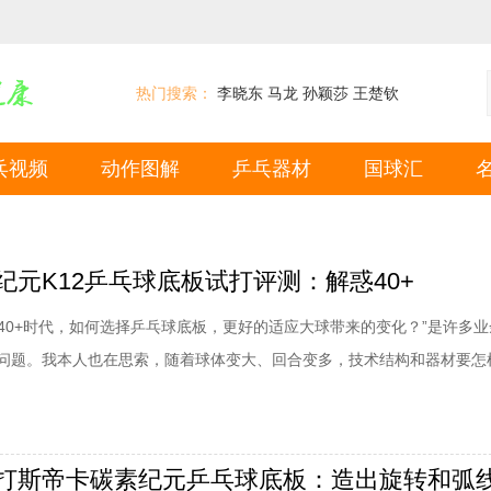
热门搜索：
李晓东
马龙
孙颖莎
王楚钦
乓视频
动作图解
乒乓器材
国球汇
纪元K12乒乓球底板试打评测：解惑40+
“40+时代，如何选择乒乓球底板，更好的适应大球带来的变化？”是许多
问题。我本人也在思索，随着球体变大、回合变多，技术结构和器材要怎
备在近期推出的新乒乓球底板——樊振东橙标“碳素纪元”，提供了解决以
卡樊振东橙标碳素纪元K12乒乓球底板试打评测：酷得彻底，难掩精致的
人专属底板——樊系橙标就揭开
打斯帝卡碳素纪元乒乓球底板：造出旋转和弧