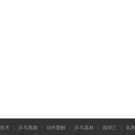
技术
乒乓视频
动作图解
乒乓器材
国球汇
名