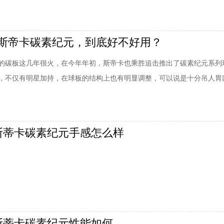
斯帝卡碳素纪元，到底好不好用？
的碳板这几年很火，在今年年初，斯帝卡也乘胜追击推出了碳素纪元系列
，不仅有明星加持，在球板的结构上也有明显调整，可以说是十分吊人胃
一场疫情，有点打乱了斯帝卡的推广计划，比如早就该上市销售的碳素纪
态...好东西当然是值得等待的，如动库商城碳素纪元已经到货！感兴趣的
那冲之前咱们还是得先聊聊，碳素纪元到底
]斯蒂卡碳素纪元手感怎么样
]斯蒂卡碳素纪元性能如何