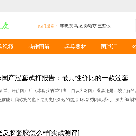
热门搜索：
李晓东
马龙
孙颖莎
王楚钦
乓视频
动作图解
乒乓器材
国球汇
max国产涩套试打报告：最具性价比的一款涩套
尝试、评价国产乒乓球套胶的试打者，自认为对国产涩套还是比较了解的
，之前能让我称赞的也不过历史很久远的焦点Ⅲ和新秀闪现系列。源力和山
舶来品。729的原先其它一些涩套，如奔腾Ⅰ、极光等，本人对其评价都不
的涩套，评价就更加一般了。比较意外的是，这次729竟然将极光max与
为之前已经打过源力套胶且中了
光反胶套胶怎么样[实战测评]