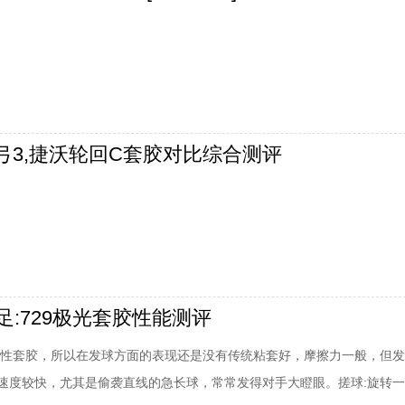
天弓3,捷沃轮回C套胶对比综合测评
足:729极光套胶性能测评
涩性套胶，所以在发球方面的表现还是没有传统粘套好，摩擦力一般，但
速度较快，尤其是偷袭直线的急长球，常常发得对手大瞪眼。搓球:旋转