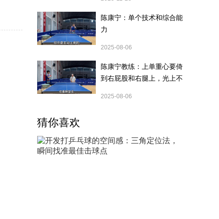
然海绵比
效果十分
陈康宁：单个技术和综合能
力
2025-08-06
陈康宁教练：上单重心要倚
到右屁股和右腿上，光上不
行，为何要有重心呢？
2025-08-06
猜你喜欢