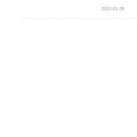
比较好控制，冒高
2022-01-28
较软，吃球较深，
好，出球爽脆，速