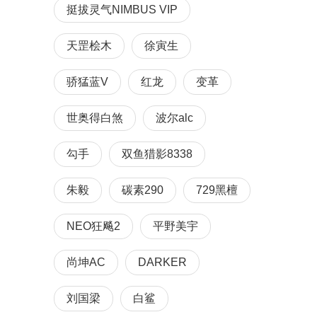
挺拔灵气NIMBUS VIP
天罡桧木
徐寅生
骄猛蓝V
红龙
变革
世奥得白煞
波尔alc
勾手
双鱼猎影8338
朱毅
碳素290
729黑檀
NEO狂飚2
平野美宇
尚坤AC
DARKER
刘国梁
白鲨