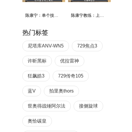
陈康宁：单个技术和综合能力
陈康宁教练：上单重心要倚到右屁股和右腿上，光上不行，为何要有重心呢？
热门标签
尼塔库ANV-WN5
729焦点3
许昕黑标
优拉雷神
狂飙皓3
729传奇105
蓝V
拍里奥thors
世奥得战锤阿尔法
接侧旋球
奥恰碳皇