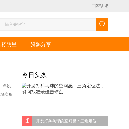
百家讲坛
名将明星
资源分享
今日头条
。单说
林确实很
算高。
源力、
1
开发打乒乓球的空间感：三角定位法，瞬间找准最佳击球点