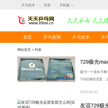
乒乓技术
目录
手机版
首页
乒乓新闻
乒乓技术
乒
网站首页
> 列表
729极光
最为一个喜欢不断
729品牌的涩套
好，但毕竟是东洋
2022-03-07
至于国内其他品牌
山林一起上市。因
友谊729极