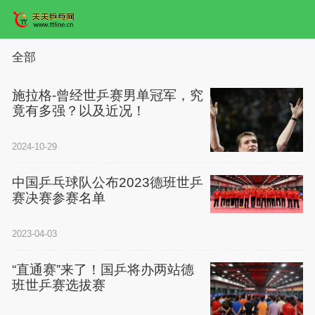
全部
施拉格-曾经世乒赛男单冠军，究
竟有多强？以及近况！
2024-10-29
中国乒乓球队公布2023德班世乒
赛决赛参赛名单
2023-04-03
“直通赛”来了！国乒将办两站德
班世乒赛选拔赛