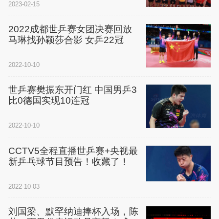
2023-02-15
2022成都世乒赛女团决赛回放
马琳找孙颖莎合影 女乒22冠
2022-10-10
世乒赛樊振东开门红 中国男乒3
比0德国实现10连冠
2022-10-10
CCTV5全程直播世乒赛+央视最
新乒乓球节目预告！收藏了！
2022-10-03
刘国梁、默罕纳迪捧杯入场，陈